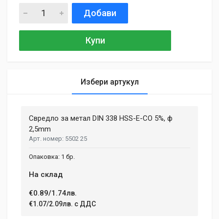
Добави
Купи
Избери артукул
General
Samantha Smith
27 May, 2018
Свредло за метал DIN 338 HSS-E-CO 5%, ф
MATERIAL
Aluminium, Plastic
2,5mm
Phasellus id mattis nulla. Mauris velit nisi, imperdiet vitae
5502 25
ENGINE TYPE
sodales in, maximus ut lectus. Vivamus commodo scelerisque
Brushless
lacus, at porttitor dui iaculis id. Curabitur imperdiet ultrices
1 бр.
fermentum.
BATTERY VOLTAGE
На склад
18 V
€0.89/1.74лв.
BATTERY TYPE
Adam Taylor
Li-lon
€1.07/2.09лв. с ДДС
12 April, 2018