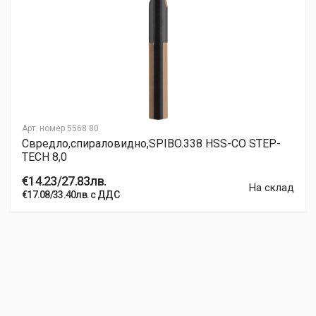
Арт. номер
5568 80
Свредло,спираловидно,SPIBO.338 HSS-CO STEP-
TECH 8,0
€14.23/27.83лв.
На склад
€17.08/33.40лв. с ДДС