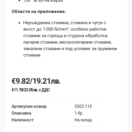
130° Ъгъл на върха
Области на приложение:
Неръждаема стомана, стомана и чугун с
якост до 1.000 N/mm², особено работни
стомани за гореща и студена обработка,
лагерни стомани, високолегирани стомани,
закалени стомани и под условие за пружинни
стомани
€9.82/19.21лв.
€11.78/23.05лв. с ДДС
Артикулен номер
5502 115
Опаковка
1 бр.
Наличност
На склад