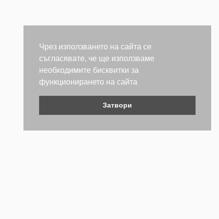
Чрез използването на сайта се
съгласявате, че ще използваме
необходимите бисквитки за
функционирането на сайта
Затвори
Контакти
Не се колебайте да се свържете с нас. Ще се радваме да
бъдем полезни.