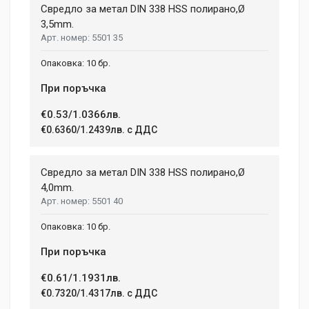
Свредло за метал DIN 338 HSS полирано,Ø
3,5mm.
5501 35
Your Name
10 бр.
При поръчка
Email Address
€0.53/1.0366лв.
€0.6360/1.2439лв. с ДДС
Your Review
Свредло за метал DIN 338 HSS полирано,Ø
4,0mm.
5501 40
10 бр.
При поръчка
€0.61/1.1931лв.
Post Your Review
€0.7320/1.4317лв. с ДДС