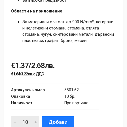
За висока прецизност
Области на приложение:
За материали с якост до 900 N/mm², легирани
и нелегирани стомани, стомана, отлята
стомана, чугун, синтеровани метали, дървесни
пластмаси, графит, бронз, месинг
€1.37/2.68лв.
€1.64/3.22лв. с ДДС
Артикулен номер
5501 62
Опаковка
10 бр.
Наличност
При поръчка
Добави