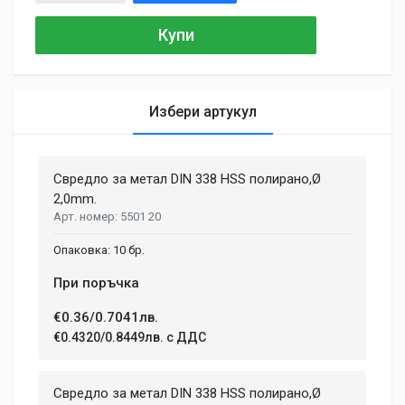
Купи
Избери артукул
General
Samantha Smith
27 May, 2018
Свредло за метал DIN 338 HSS полирано,Ø
MATERIAL
Aluminium, Plastic
2,0mm.
Phasellus id mattis nulla. Mauris velit nisi, imperdiet vitae
5501 20
ENGINE TYPE
sodales in, maximus ut lectus. Vivamus commodo scelerisque
Brushless
lacus, at porttitor dui iaculis id. Curabitur imperdiet ultrices
10 бр.
fermentum.
BATTERY VOLTAGE
При поръчка
18 V
€0.36/0.7041лв.
BATTERY TYPE
Adam Taylor
Li-lon
€0.4320/0.8449лв. с ДДС
12 April, 2018
NUMBER OF SPEEDS
2
Aenean non lorem nisl. Duis tempor sollicitudin orci, eget
Свредло за метал DIN 338 HSS полирано,Ø