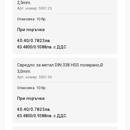
tincidunt ex semper sit amet. Nullam neque justo, sodales
2,5mm.
CHARGE TIME
1.08 h
5501 25
congue feugiat ac, facilisis a augue. Donec tempor sapien et
fringilla facilisis. Nam maximus consectetur diam. Nulla ut ex
WEIGHT
10 бр.
mollis, volutpat tellus vitae, accumsan ligula.
1.5 kg
При поръчка
Dimensions
Helena Garcia
€0.40/0.7823лв.
2 January, 2018
€0.4800/0.9388лв. с ДДС
LENGTH
99 mm
Duis ac lectus scelerisque quam blandit egestas. Pellentesque
Свредло за метал DIN 338 HSS полирано,Ø
WIDTH
hendrerit eros laoreet suscipit ultrices.
207 mm
3,0mm.
5501 30
HEIGHT
208 mm
(current)
1
2
3
4
9
10 бр.
При поръчка
Write A Review
€0.40/0.7823лв.
€0.4800/0.9388лв. с ДДС
Review Stars