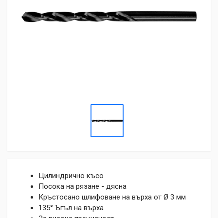
Цилиндрично късо
Посока на рязане
-
дясна
Кръстосано шлифоване на върха от Ø 3 мм
135° Ъгъл на върха