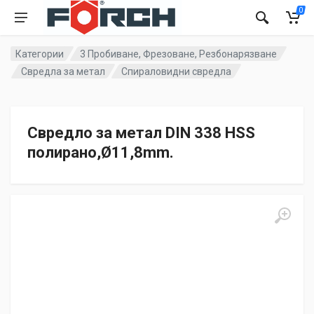
0
Категории
3 Пробиване, Фрезоване, Резбонарязване
Свредла за метал
Спираловидни свредла
Свредло за метал DIN 338 HSS
полиранo,Ø11,8mm.