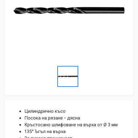
Цилиндрично късо
Посока на рязане
-
дясна
Кръстосано шлифоване на върха от Ø 3 мм
135° Ъгъл на върха