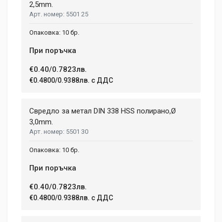
tincidunt ex semper sit amet. Nullam neque justo, sodales
2,5mm.
CHARGE TIME
1.08 h
5501 25
congue feugiat ac, facilisis a augue. Donec tempor sapien et
fringilla facilisis. Nam maximus consectetur diam. Nulla ut ex
WEIGHT
10 бр.
mollis, volutpat tellus vitae, accumsan ligula.
1.5 kg
При поръчка
Dimensions
Helena Garcia
€0.40/0.7823лв.
2 January, 2018
€0.4800/0.9388лв. с ДДС
LENGTH
99 mm
Duis ac lectus scelerisque quam blandit egestas. Pellentesque
Свредло за метал DIN 338 HSS полирано,Ø
WIDTH
hendrerit eros laoreet suscipit ultrices.
207 mm
3,0mm.
5501 30
HEIGHT
208 mm
(current)
1
2
3
4
9
10 бр.
При поръчка
Write A Review
€0.40/0.7823лв.
€0.4800/0.9388лв. с ДДС
Review Stars