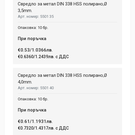
Свредло за метал DIN 338 HSS полирано,Ø
3,5mm.
5501 35
Your Name
10 бр.
При поръчка
Email Address
€0.53/1.0366лв.
€0.6360/1.2439лв. с ДДС
Your Review
Свредло за метал DIN 338 HSS полирано,Ø
4,0mm.
5501 40
10 бр.
При поръчка
€0.61/1.1931лв.
Post Your Review
€0.7320/1.4317лв. с ДДС