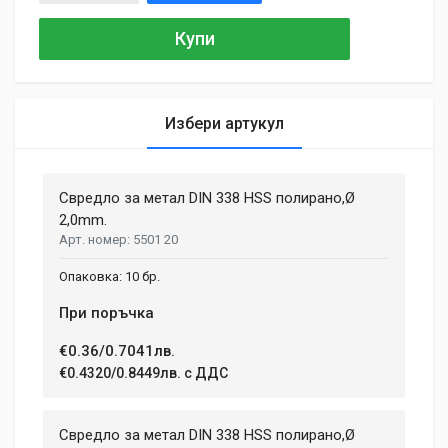
Купи
Избери артукул
General
Samantha Smith
27 May, 2018
Свредло за метал DIN 338 HSS полирано,Ø
MATERIAL
Aluminium, Plastic
2,0mm.
Phasellus id mattis nulla. Mauris velit nisi, imperdiet vitae
5501 20
ENGINE TYPE
sodales in, maximus ut lectus. Vivamus commodo scelerisque
Brushless
lacus, at porttitor dui iaculis id. Curabitur imperdiet ultrices
10 бр.
fermentum.
BATTERY VOLTAGE
При поръчка
18 V
€0.36/0.7041лв.
BATTERY TYPE
Adam Taylor
Li-lon
€0.4320/0.8449лв. с ДДС
12 April, 2018
NUMBER OF SPEEDS
2
Aenean non lorem nisl. Duis tempor sollicitudin orci, eget
Свредло за метал DIN 338 HSS полирано,Ø