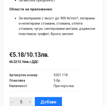
За висока прецизност
Области на приложение:
За материали с якост до 900 N/mm², легирани
и нелегирани стомани, стомана, отлята
стомана, чугун, синтеровани метали, дървесни
пластмаси, графит, бронз, месинг
€5.18/10.13лв.
€6.22/12.16лв. с ДДС
Артикулен номер
5501 118
Опаковка
5 бр.
Наличност
При поръчка
Добави