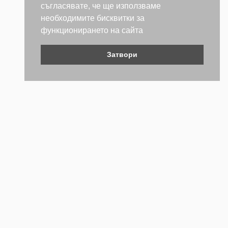
съгласявате, че ще използваме
необходимите бисквитки за
функционирането на сайта
Затвори
Контакти
Не се колебайте да се свържете с нас. Ще се радваме да
бъдем полезни.
ТЕЛЕФОН
+359 (2) 981 2841
EMAIL АДРЕС