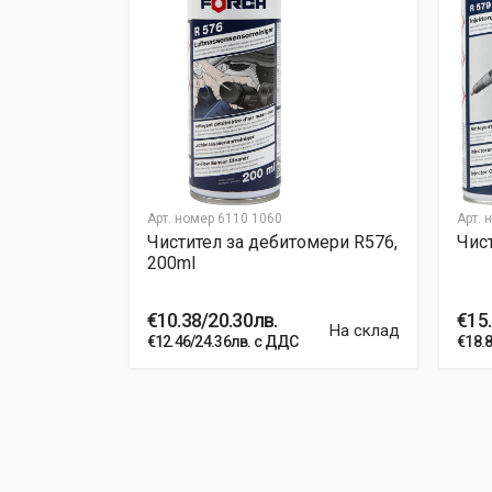
Арт. номер
6110 1060
Арт. 
um, R510,
Чистител за дебитомери R576,
Чис
200ml
€10.38/20.30лв.
€15.
На склад
На склад
€12.46/24.36лв. с ДДС
€18.