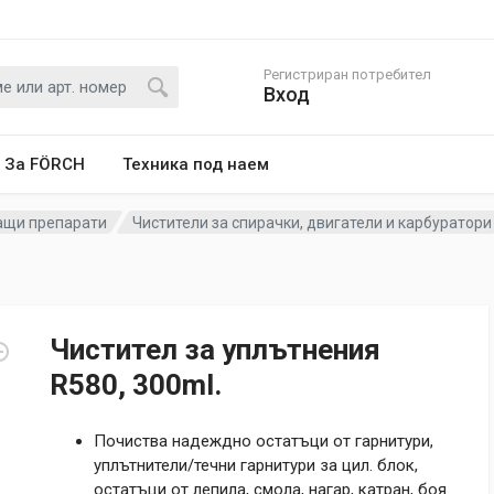
Регистриран потребител
Вход
За FÖRCH
Техника под наем
ащи препарати
Чистители за спирачки, двигатели и карбуратори
Чистител за уплътнения
R580, 300ml.
Почиства надеждно остатъци от гарнитури,
уплътнители/течни гарнитури за цил. блок,
остатъци от лепила, смола, нагар, катран, боя