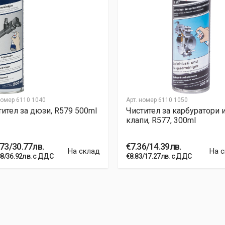
номер
6110 1040
Арт. номер
6110 1050
тител за дюзи, R579 500ml
Чистител за карбуратори 
клапи, R577, 300ml
73/30.77лв.
€7.36/14.39лв.
На склад
На 
88/36.92лв. с ДДС
€8.83/17.27лв. с ДДС