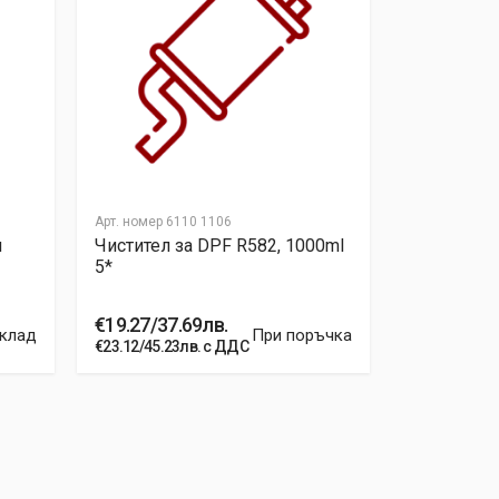
Арт. номер
6110 1106
Арт. номер
61
и
Чистител за DPF R582, 1000ml
Чистител 
5*
DPF R583 
€19.27/37.69лв.
€13.49/26.
склад
При поръчка
€23.12/45.23лв. с ДДС
€16.19/31.66