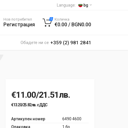
Language:
bg
Нов потребител
Количка
0
Регистрация
€0.00 / BGN0.00
+359 (2) 981 2841
Обадете ни се
€11.00/21.51лв.
€13.20/25.82лв. с ДДС
Артикулен номер
6490 4600
Опаковка
1 бр.