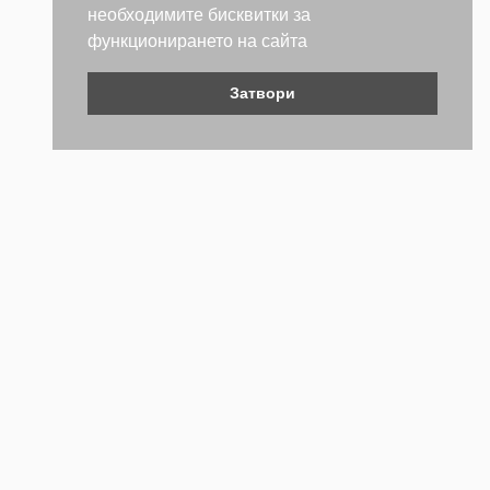
необходимите бисквитки за
функционирането на сайта
Затвори
Контакти
Не се колебайте да се свържете с нас. Ще се радваме да
бъдем полезни.
ТЕЛЕФОН
+359 (2) 981 2841
EMAIL АДРЕС
webstore@forch.bg