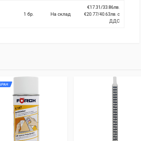
€17.31/33.86лв.
llentesque hendrerit eros laoreet suscipit ultrices.
1 бр.
На склад
€20.77/40.63лв. с
ДДС
(current)
2
3
4
9
Email Address
БРАН