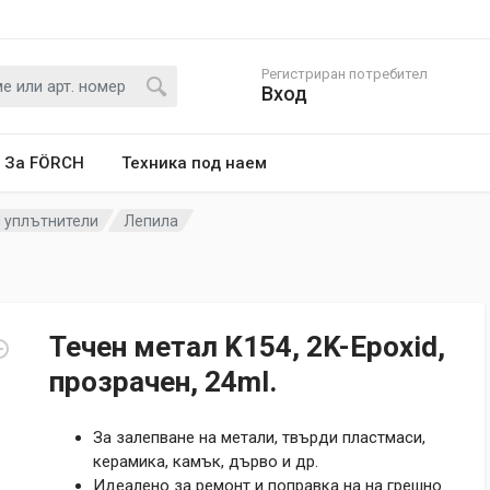
Регистриран потребител
Вход
За FÖRCH
Техника под наем
и уплътнители
Лепила
Течен метал K154, 2K-Epoxid,
прозрачен, 24ml.
За залепване на метали, твърди пластмаси,
керамика, камък, дърво и др.
Идеалено за ремонт и поправка на на грешно