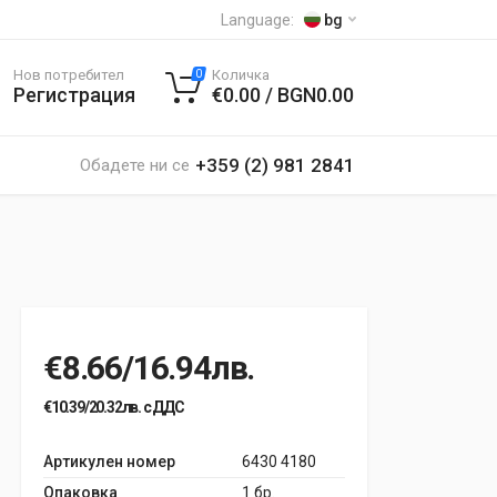
Language:
bg
Нов потребител
Количка
0
Регистрация
€0.00 / BGN0.00
+359 (2) 981 2841
Обадете ни се
€8.66/16.94лв.
€10.39/20.32лв. с ДДС
Артикулен номер
6430 4180
Опаковка
1 бр.