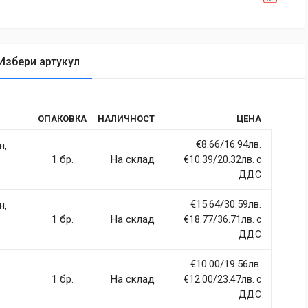
Избери артукул
tic
ОПАКОВКА
НАЛИЧНОСТ
ЦЕНА
rdiet vitae sodales in, maximus ut lectus. Vivamus commodo
itur imperdiet ultrices fermentum.
€8.66/16.94лв.
н,
1 бр.
На склад
€10.39/20.32лв. с
ДДС
€15.64/30.59лв.
н,
ci, eget tincidunt ex semper sit amet. Nullam neque justo, sodales
1 бр.
На склад
€18.77/36.71лв. с
 sapien et fringilla facilisis. Nam maximus consectetur diam. Nulla
ДДС
€10.00/19.56лв.
1 бр.
На склад
€12.00/23.47лв. с
ДДС