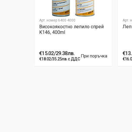
Post Your Review
Арт. номер
6400 4000
Арт. 
а течен
Високоякостно лепило спрей
Лепи
K146, 400ml
€15.02/29.38лв.
€13.
На склад
При поръчка
€18.02/35.25лв. с ДДС
€16.