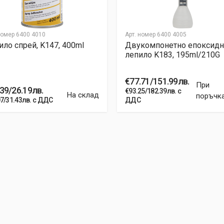
номер
6400 4010
Арт. номер
6400 4005
ло спрей, K147, 400ml
Двукомпонетно епоксидн
лепило K183, 195ml/210G
€77.71/151.99лв.
При
39/26.19лв.
€93.25/182.39лв. с
На склад
поръчк
07/31.43лв. с ДДС
ДДС