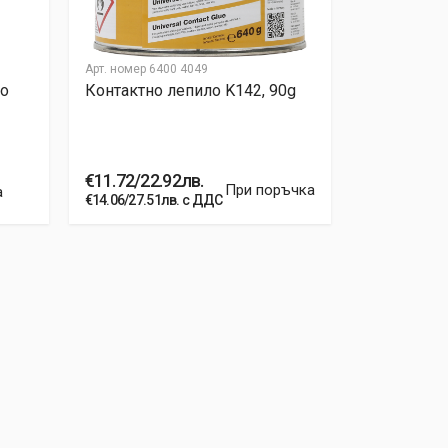
Арт. номер
6400 4049
Арт. номер
64
о
Контактно лепило K142, 90g
Контактно
€11.72/22.92лв.
€35.29/69.
При поръчка
а
€14.06/27.51лв. с ДДС
€42.35/82.83