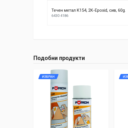
Duis ac lectus scelerisque quam blandit egestas. Pe
Length
Течен метал K154, 2K-Epoxid, сив, 60g.
99 mm
6430 4186
Width
207 mm
1
Height
208 mm
Write A Review
Подобни продукти
Review Stars
Your Name
ИЗБРАН
ИЗ
Your Review