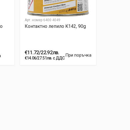
Арт. номер
6400 4049
Арт. номер
64
о
Контактно лепило K142, 90g
Контактно
€11.72/22.92лв.
€35.29/69.
При поръчка
а
€14.06/27.51лв. с ДДС
€42.35/82.83