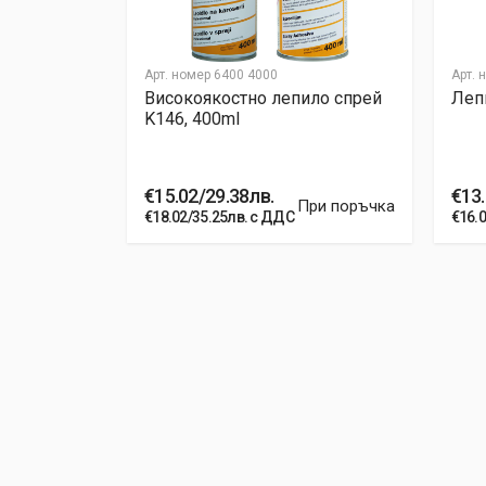
Post Your Review
Арт. номер
6400 4000
Арт. 
а течен
Високоякостно лепило спрей
Лепи
K146, 400ml
€15.02/29.38лв.
€13.
На склад
При поръчка
€18.02/35.25лв. с ДДС
€16.