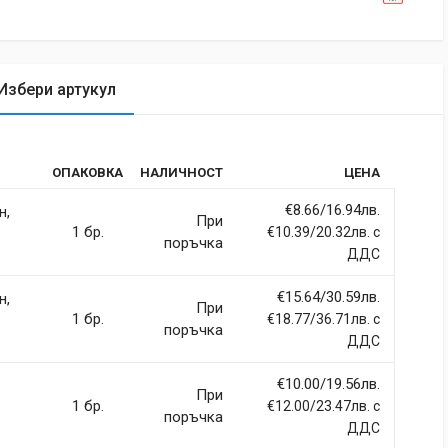
Избери артукул
tic
ОПАКОВКА
НАЛИЧНОСТ
ЦЕНА
rdiet vitae sodales in, maximus ut lectus. Vivamus commodo
itur imperdiet ultrices fermentum.
€8.66/16.94лв.
н,
При
1 бр.
€10.39/20.32лв. с
поръчка
ДДС
€15.64/30.59лв.
н,
При
ci, eget tincidunt ex semper sit amet. Nullam neque justo, sodales
1 бр.
€18.77/36.71лв. с
поръчка
 sapien et fringilla facilisis. Nam maximus consectetur diam. Nulla
ДДС
€10.00/19.56лв.
При
1 бр.
€12.00/23.47лв. с
поръчка
ДДС