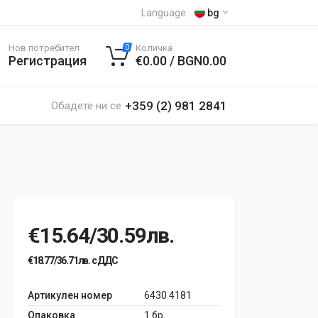
Language:
bg
Нов потребител
Количка
0
Регистрация
€0.00 / BGN0.00
+359 (2) 981 2841
Обадете ни се
€15.64/30.59лв.
€18.77/36.71лв. с ДДС
Артикулен номер
6430 4181
Опаковка
1 бр.