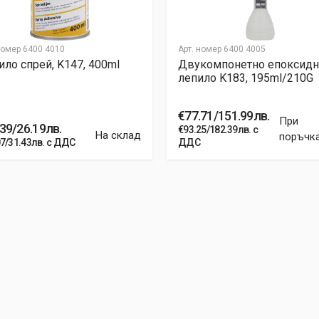
номер
6400 4010
Арт. номер
6400 4005
ло спрей, K147, 400ml
Двукомпонетно епоксидн
лепило K183, 195ml/210G
€77.71/151.99лв.
При
39/26.19лв.
€93.25/182.39лв. с
На склад
поръчк
07/31.43лв. с ДДС
ДДС