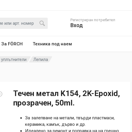
Регистриран потребител
Вход
За FÖRCH
Техника под наем
и уплътнители
Лепила
Течен метал K154, 2K-Epoxid,
прозрачен, 50ml.
За залепване на метали, твърди пластмаси,
керамика, камък, дърво и др.
Идеалено за ремонт и поправка на на грешно