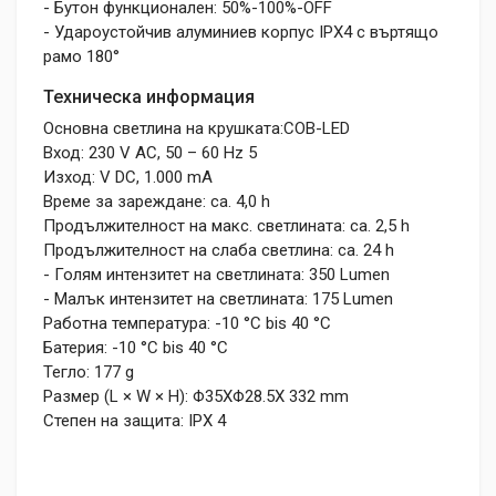
- Бутон функционален: 50%-100%-OFF
- Удароустойчив алуминиев корпус IPX4 с въртящо
рамо 180°
Техническа информация
Основна светлина на крушката:COB-LED
Вход: 230 V AC, 50 – 60 Hz 5
Изход: V DC, 1.000 mA
Време за зареждане: ca. 4,0 h
Продължителност на макс. светлината: ca. 2,5 h
Продължителност на слаба светлина: ca. 24 h
- Голям интензитет на светлината: 350 Lumen
- Малък интензитет на светлината: 175 Lumen
Работна температура: -10 °C bis 40 °C
Батерия: -10 °C bis 40 °C
Тегло: 177 g
Размер (L × W × H): Φ35XΦ28.5X 332 mm
Степен на защита: IPX 4