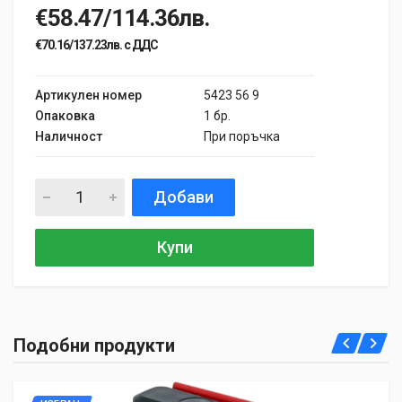
€58.47/114.36лв.
€70.16/137.23лв. с ДДС
Артикулен номер
5423 56 9
Опаковка
1 бр.
Наличност
При поръчка
Добави
Купи
Подобни продукти