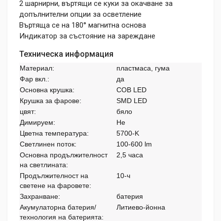
2 шарнирни, въртящи се куки за окачване за
допълнителни опции за осветление
Въртяща се на 180° магнитна основа
Индикатор за състояние на зареждане
Техническа информация
Материал:
пластмаса, гума
Фар вкл.:
да
Основна крушка:
COB LED
Крушка за фарове:
SMD LED
цвят:
бяло
Димируем:
Не
Цветна температура:
5700-K
Светлинен поток:
100-600 lm
Основна продължителност
2,5 часа
на светлината:
Продължителност на
10-ч
светене на фаровете:
Захранване:
батерия
Акумулаторна батерия/
Литиево-йонна
технология на батерията: