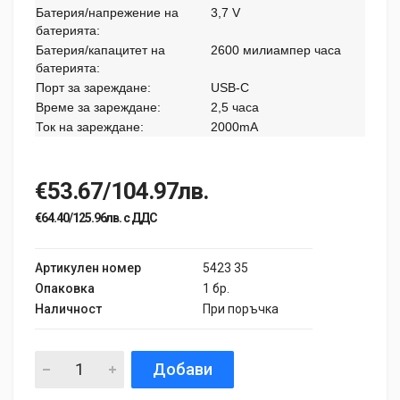
Батерия/напрежение на
3,7 V
батерията:
Батерия/капацитет на
2600 милиампер часа
батерията:
Порт за зареждане:
USB-C
Време за зареждане:
2,5 часа
Ток на зареждане:
2000mA
€53.67/104.97лв.
€64.40/125.96лв. с ДДС
Артикулен номер
5423 35
Опаковка
1 бр.
Наличност
При поръчка
Добави