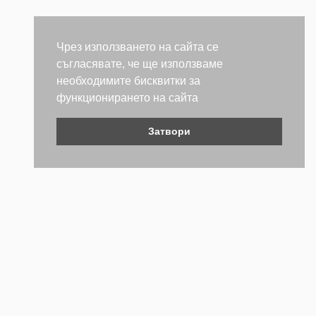
Чрез използването на сайта се
съгласявате, че ще използваме
необходимите бисквитки за
функционирането на сайта
Затвори
Контакти
Не се колебайте да се свържете с нас. Ще се радваме да
бъдем полезни.
ТЕЛЕФОН