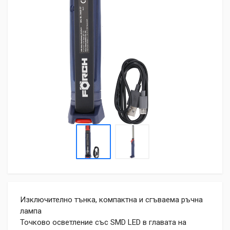
Изключително тънка, компактна и сгъваема ръчна
лампа
Точково осветление със SMD LED в главата на