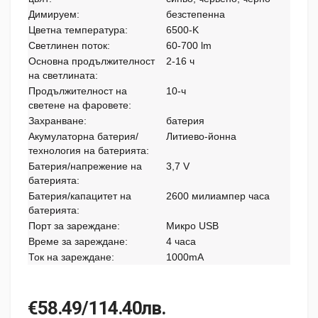
Димируем:
безстепенна
Цветна температура:
6500-K
Светлинен поток:
60-700 lm
Основна продължителност
2-16 ч
на светлината:
Продължителност на
10-ч
светене на фаровете:
Захранване:
батерия
Акумулаторна батерия/
Литиево-йонна
технология на батерията:
Батерия/напрежение на
3,7 V
батерията:
Батерия/капацитет на
2600 милиампер часа
батерията:
Порт за зареждане:
Микро USB
Време за зареждане:
4 часа
Ток на зареждане:
1000mA
€58.49/114.40лв.