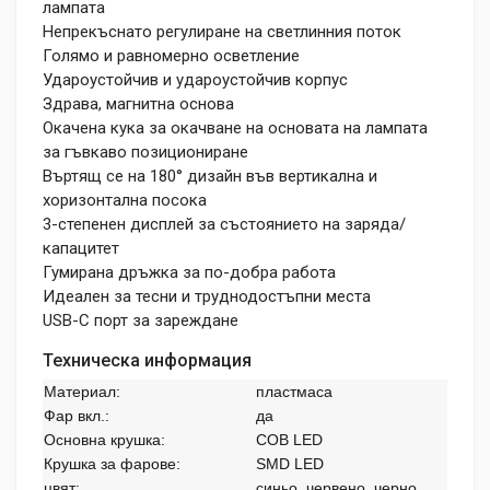
лампата
Непрекъснато регулиране на светлинния поток
Голямо и равномерно осветление
Удароустойчив и удароустойчив корпус
Здрава, магнитна основа
Окачена кука за окачване на основата на лампата
за гъвкаво позициониране
Въртящ се на 180° дизайн във вертикална и
хоризонтална посока
3-степенен дисплей за състоянието на заряда/
капацитет
Гумирана дръжка за по-добра работа
Идеален за тесни и труднодостъпни места
USB-C порт за зареждане
Техническа информация
Материал:
пластмаса
Фар вкл.:
да
Основна крушка:
COB LED
Крушка за фарове:
SMD LED
цвят:
синьо, червено, черно