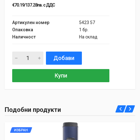
€70.19/137.28лв. с ДДС
Артикулен номер
5423 57
Опаковка
1 бр.
Наличност
На склад
Добави
Купи
Подобни продукти
ИЗБРАН