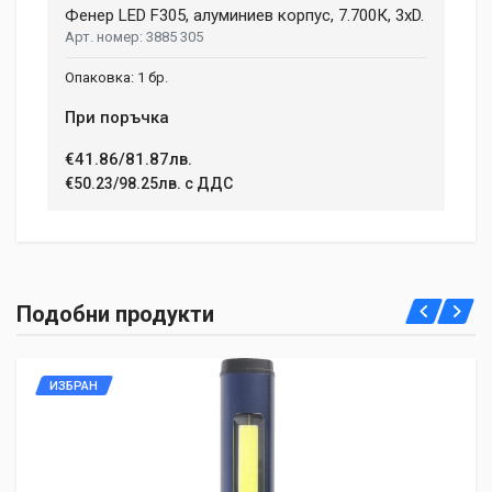
Фенер LED F305, алуминиев корпус, 7.700К, 3xD.
Review Stars
3885 305
1 бр.
Your Name
При поръчка
€41.86/81.87лв.
€50.23/98.25лв. с ДДС
Email Address
Your Review
Подобни продукти
ИЗБРАН