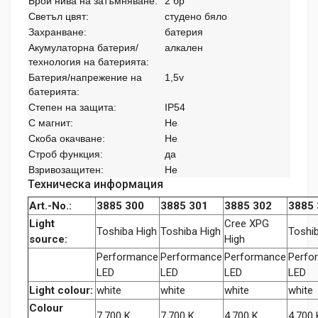
Брой нива на затъмняване:
2 бр
Светъл цвят:
студено бяло
Захранване:
батерия
Акумулаторна батерия/
алкален
технология на батерията:
Батерия/напрежение на
1,5v
батерията:
Степен на защита:
IP54
С магнит:
Не
Скоба окачване:
Не
Строб функция:
да
Взривозащитен:
Не
Техническа информация
Art.-No.:
3885 300
3885 301
3885 302
3885 
Light
Cree XPG
Toshiba High
Toshiba High
Toshi
source:
High
Performance
Performance
Performance
Perfo
LED
LED
LED
LED
Light colour:
white
white
white
white
Colour
7,700 K
7,700 K
4,700 K
4,700 