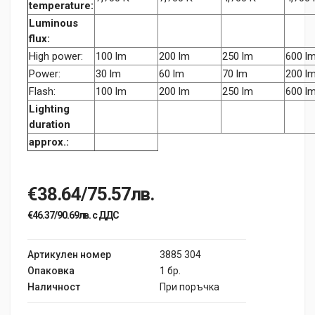
temperature:
Luminous
flux:
High power:
100 lm
200 lm
250 lm
600 l
Power:
30 lm
60 lm
70 lm
200 l
Flash:
100 lm
200 lm
250 lm
600 l
Lighting
duration
approx.:
€38.64/75.57лв.
€46.37/90.69лв. с ДДС
Артикулен номер
3885 304
Опаковка
1 бр.
Наличност
При поръчка