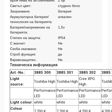
Брой нива на затъмняване:
2 бр
Светъл цвят:
студено бяло
Захранване:
батерия
Акумулаторна батерия/
алкален
технология на батерията:
Батерия/напрежение на
1,5v
батерията:
Степен на защита:
IP54
С магнит:
Не
Скоба окачване:
Не
Строб функция:
да
Взривозащитен:
Не
Техническа информация
Art.-No.:
3885 300
3885 301
3885 302
3885 
Light
Cree XPG
Toshiba High
Toshiba High
Toshi
source:
High
Performance
Performance
Performance
Perfo
LED
LED
LED
LED
Light colour:
white
white
white
white
Colour
7,700 K
7,700 K
4,700 K
4,700 