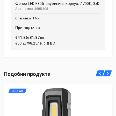
Фенер LED F305, алуминиев корпус, 7.700К, 3xD.
Review Stars
3885 305
1 бр.
Your Name
При поръчка
€41.86/81.87лв.
€50.23/98.25лв. с ДДС
Email Address
Your Review
Подобни продукти
ИЗБРАН