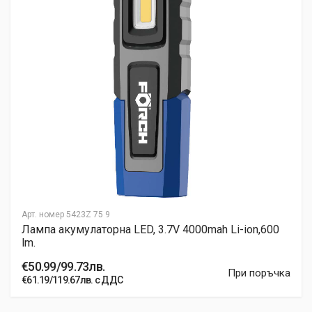
Post Your Review
Арт. номер
5423Z 75 9
Лампа акумулаторна LED, 3.7V 4000mah Li-ion,600
lm.
€50.99/99.73лв.
При поръчка
€61.19/119.67лв. с ДДС