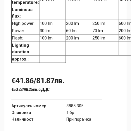
temperature:
Luminous
flux:
High power:
100 lm
200 lm
250 lm
600 l
Power:
30 lm
60 lm
70 lm
200 l
Flash:
100 lm
200 lm
250 lm
600 l
Lighting
duration
approx.:
€41.86/81.87лв.
€50.23/98.25лв. с ДДС
Артикулен номер
3885 305
Опаковка
1 бр.
Наличност
При поръчка