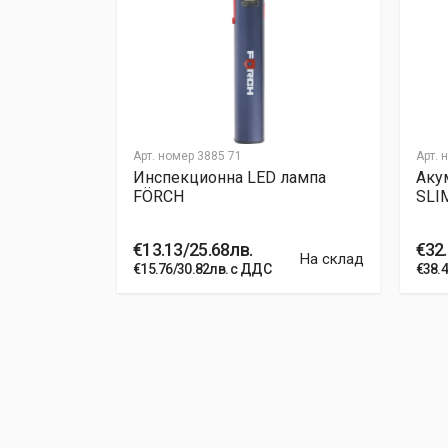
Арт. номер
3885 71
Арт. 
луминиев
Инспекционна LED лампа
Аку
FÖRCH
SLIM
€13.13/25.68лв.
€32.
ри поръчка
На склад
€15.76/30.82лв. с ДДС
€38.