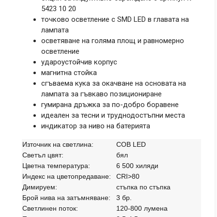
5423 10 20
точково осветление с SMD LED в главата на
лампата
осветяване на голяма площ и равномерно
осветление
удароустойчив корпус
магнитна стойка
сгъваема кука за окачване на основата на
лампата за гъвкаво позициониране
гумирана дръжка за по-добро боравене
идеален за тесни и труднодостъпни места
индикатор за ниво на батерията
Източник на светлина:
COB LED
Светъл цвят:
бял
Цветна температура:
6 500 хиляди
Индекс на цветопредаване:
CRI>80
Димируем:
стъпка по стъпка
Брой нива на затъмняване:
3 бр.
Светлинен поток:
120-800 лумена