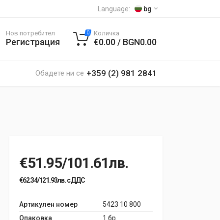
Language:
bg
Нов потребител
Количка
0
Регистрация
€0.00 / BGN0.00
+359 (2) 981 2841
Обадете ни се
€51.95/101.61лв.
€62.34/121.93лв. с ДДС
Артикулен номер
5423 10 800
Опаковка
1 бр.