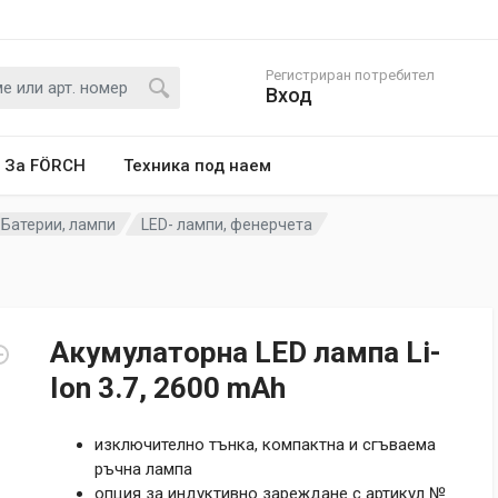
Регистриран потребител
Вход
За FÖRCH
Техника под наем
Батерии, лампи
LED- лампи, фенерчета
Акумулаторна LED лампа Li-
Ion 3.7, 2600 mAh
изключително тънка, компактна и сгъваема
ръчна лампа
опция за индуктивно зареждане с артикул №