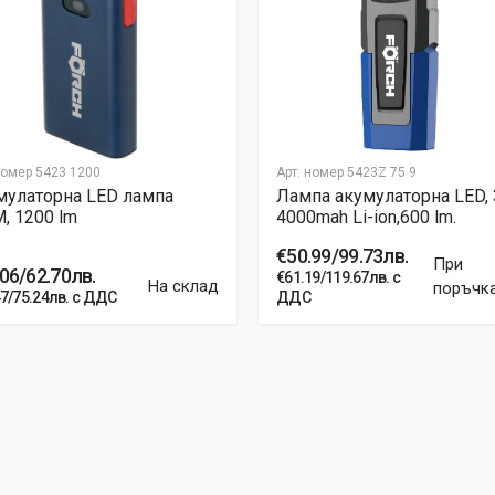
номер
5423 1200
Арт. номер
5423Z 75 9
мулаторна LED лампа
Лампа акумулаторна LED, 
, 1200 lm
4000mah Li-ion,600 lm.
€50.99/99.73лв.
При
06/62.70лв.
€61.19/119.67лв. с
На склад
поръчк
47/75.24лв. с ДДС
ДДС