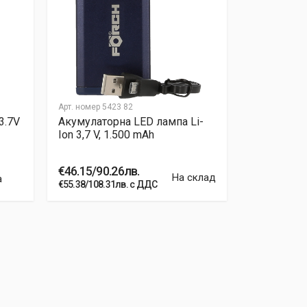
Арт. номер
5423 82
Арт. номер
54
3.7V
Акумулаторна LED лампа Li-
Акумулато
Ion 3,7 V, 1.500 mAh
26 W FÖRC
€303.04/5
€46.15/90.26лв.
€363.65/711.
На склад
а
€55.38/108.31лв. с ДДС
ДДС