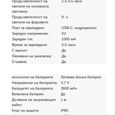
Продължителност на
2,5-4,5 часа
светене на основната
светлина:
Продължителност на
9- ч.
светене на фаровете:
Порт за зареждане:
USB-C, индукционен
Зарядно напрежение:
5V
Заряден ток:
1000 мА
Време за зареждане:
4,5 часа
С магнит:
Да
Окачване на закачалка:
Да
Сгъваем:
Да
ехнология на батериите:
Литиево-йонна батерия
Напрежение на батерията:
3,7 V
Капацитет на батерията:
2600 мАч
Включена батерия:
Да
Дължина на захранващия
1 м
кабел:
Клас на защита:
IP65