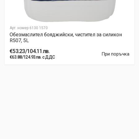
Арт. номер
6130 1570
Обезмаслител бояджийски, чистител за силикон
R507, 5L
€53.23/104.11лв.
При поръчка
€63.88/124.93лв. с ДДС