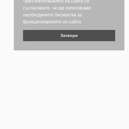
Чрез използването на сайта се
съгласявате, че ще използваме
необходимите бисквитки за
функционирането на сайта
Затвори
Контакти
Не се колебайте да се свържете с нас. Ще се радваме да
бъдем полезни.
ТЕЛЕФОН
+359 (2) 981 2841