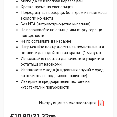
Може да се използва неразреден
Кратко време на експозиция
Подходящ за прозорци, боя, хром и пластмаса
екологично чисти
Без NTA (нитрилотриоцетна киселина)
Не използвайте на слънце или върху горещи
повърхности
Не го оставяйте да изсъхне
Напръскайте повърхността за почистване и я
оставете да подейства за кратко (1 минута)
Използвайте гъба, за да почистите упоритите
остатъци от насекоми
Изплакнете с вода (в идеалния случай с уред
за почистване под високо налягане).
Извършете предварителни тестове на
чувствителни повърхности
Инструкции за експлоатация:
€10.90/21.32лв.