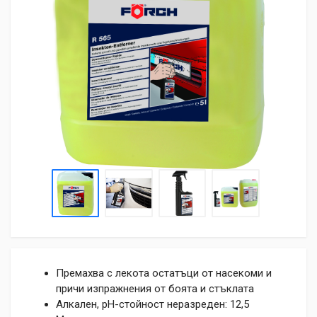
Премахва с лекота остатъци от насекоми и
причи изпражнения от боята и стъклата
Алкален, pH-стойност неразреден: 12,5