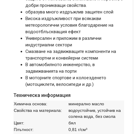
добри проникващи свойства.
образува много издръжлив защитен слой
Висока издръжливост при всякакви
метеорологични условия благодарение на
водоотблъскващия ефект
Универсален и приложим в различни
индустриални сектори
Смазване на задвижващите компоненти на
транспортни и конвейерни системи
В автомобилното инженерство, в
задвижванията на порти
В моторните спортове и колоезденето
(мотоциклети, велосипеди и др.)
Техническа информация
Химична основа:
минерално масло
Свойства на материала:
водоустойчив, устойчив на
солена вода, без смола
Цвят:
бял
Плътност:
0,81 г/см³