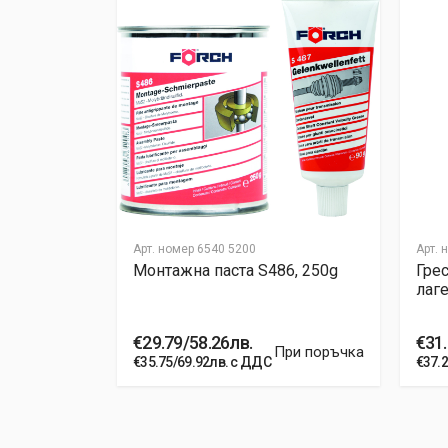
Арт. номер
6540 5200
Арт. 
490, 400ml
Монтажна паста S486, 250g
Грес
лаге
€29.79/58.26лв.
€31.
На склад
При поръчка
€35.75/69.92лв. с ДДС
€37.