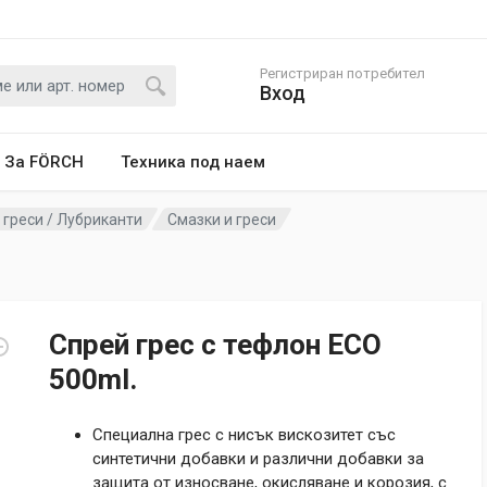
Регистриран потребител
Вход
За FÖRCH
Техника под наем
 греси / Лубриканти
Смазки и греси
Спрей грес с тефлон ECO
500ml.
Специална грес с нисък вискозитет със
синтетични добавки и различни добавки за
защита от износване, окисляване и корозия, с