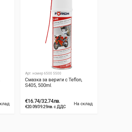
Арт. номер
6500 5500
Арт. номер
65
,
Смазка за вериги с Teflon,
Универсалн
S405, 500ml.
500ml
€16.74/32.74лв.
€12.20/23.
склад
На склад
€20.09/39.29лв. с ДДС
€14.64/28.63