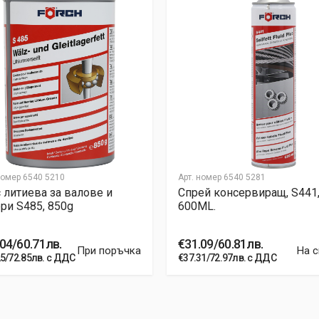
номер
6540 5210
Арт. номер
6540 5281
 литиева за валове и
Спрей консервиращ, S441
ри S485, 850g
600ML.
04/60.71лв.
€31.09/60.81лв.
При поръчка
На 
25/72.85лв. с ДДС
€37.31/72.97лв. с ДДС