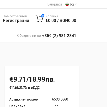
Language:
bg
Нов потребител
Количка
0
Регистрация
€0.00 / BGN0.00
+359 (2) 981 2841
Обадете ни се
€9.71/18.99лв.
€11.65/22.79лв. с ДДС
Артикулен номер
6530 5660
Опаковка
1 бр.