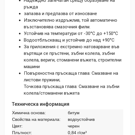
Надеждно запечатан срещу образуване на
ръжда
запазва и предпазва от износване
Изключително издръжлив, той автоматично
възстановява смазочния филм.
Устойчив на температури от -30°C до +150°C
Водоотблъскващ и устойчив до над +90°C
За приложения с екстремно натоварване във
въртящи се пръстени, зъбни колела, зъбни
колела, вериги, стоманени въжета, строителни
машини
Повърхностна пръскаща глава: Смазване на
листови пружини;
Точкова пръскаща глава: Смазване на зъбни
колела/стоманени въжета
Техническа информация
Химична основа:
битум
Свойства на материала:
водоустойчив
Цвят:
черен
Плътност:
0,84 г/см³