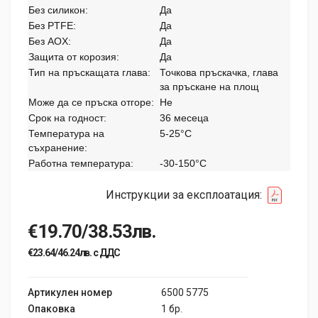
Без силикон:
Да
Без PTFE:
Да
Без AOX:
Да
Защита от корозия:
Да
Тип на пръскащата глава:
Точкова пръскачка, глава
за пръскане на площ
Може да се пръска отгоре:
Не
Срок на годност:
36 месеца
Температура на
5-25°C
съхранение:
Работна температура:
-30-150°C
Инструкции за експлоатация:
€19.70/38.53лв.
€23.64/46.24лв. с ДДС
Артикулен номер
6500 5775
Опаковка
1 бр.