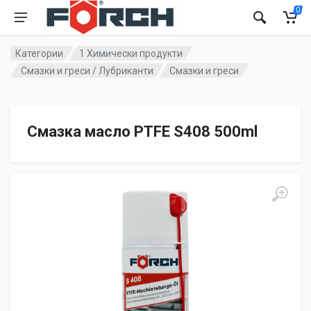
0
Категории
1 Химически продукти
Смазки и греси / Лубриканти
Смазки и греси
Смазка масло PTFE S408 500ml