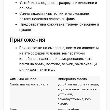
Устойчив на вода, сол, разредени киселини и
основи
Силна адхезия към точките на смазване,
оставя нелепкав смазочен филм.
Предотвратява коксуване, триене, скърцане и
пукане.
Приложения
Всички точки на смазване, които са изложени
на атмосферни условия, температурни
колебания, налягане и замърсявания, като
панти на врати, лостове, вериги, заключващи
цилиндри, панти и др.
Химична основа:
минерално масло
Свойства на материала:
устойчив на солена вода,
водоустойчив, киселинно
устойчив,
алкалоустойчив, без
смола
Цвят:
жълто-кафяв