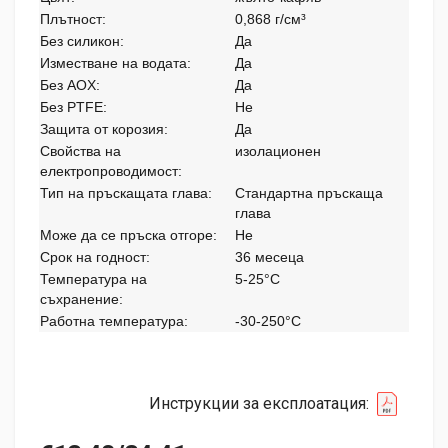
Плътност:
0,868 г/см³
Без силикон:
Да
Изместване на водата:
Да
Без AOX:
Да
Без PTFE:
Не
Защита от корозия:
Да
Свойства на
изолационен
електропроводимост:
Тип на пръскащата глава:
Стандартна пръскаща
глава
Може да се пръска отгоре:
Не
Срок на годност:
36 месеца
Температура на
5-25°C
съхранение:
Работна температура:
-30-250°C
Инструкции за експлоатация: