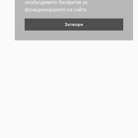
необходимите бисквитки за
функционирането на сайта
Затвори
Контакти
Не се колебайте да се свържете с нас. Ще се радваме да
бъдем полезни.
ТЕЛЕФОН
+359 (2) 981 2841
EMAIL АДРЕС
webstore@forch.bg