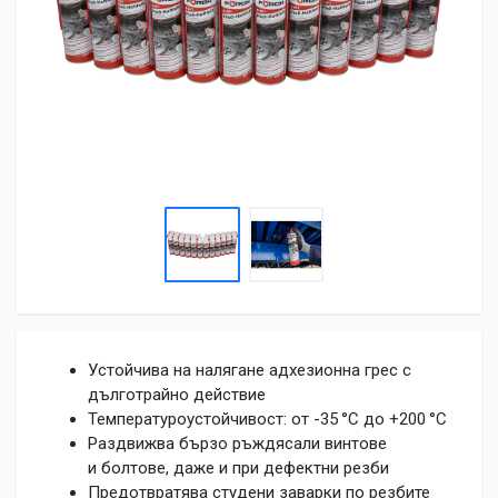
Устойчива на налягане адхезионна грес с
дълготрайно действие
Температуроустойчивост: от -35 °C до +200 °C
Раздвижва бързо ръждясали винтове
и болтове, даже и при дефектни резби
Предотвратява студени заварки по резбите