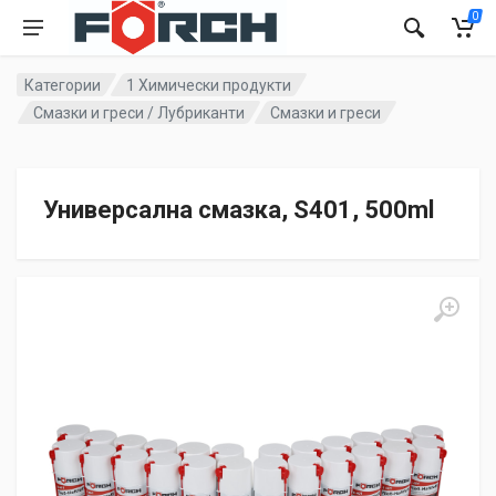
0
Категории
1 Химически продукти
Смазки и греси / Лубриканти
Смазки и греси
Универсална смазка, S401, 500ml