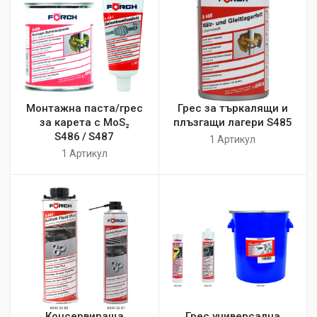
Монтажна паста/грес
Грес за търкалящи и
за карета с MoS₂
плъзгащи лагери S485
S486 / S487
1 Артикул
1 Артикул
Консервиращa
Грес универсална