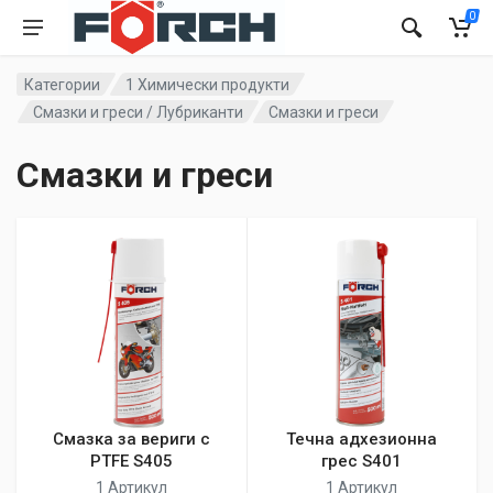
0
Категории
1 Химически продукти
Смазки и греси / Лубриканти
Смазки и греси
Смазки и греси
Смазка за вериги с
Течна адхезионна
PTFE S405
грес S401
1 Артикул
1 Артикул