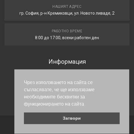
НАШИЯТ АДРЕС
гр. София, р-н Кремиковци, ул. Новото ливаде, 2
РАБОТНО ВРЕМЕ
8:00 до 17:00, всеки работен ден
Информация
Общи условия
Поверителност
Чрез използването на сайта се
съгласявате, че ще използваме
Доставка
необходимите бисквитки за
Гаранция и връщане
функционирането на сайта
Затвори