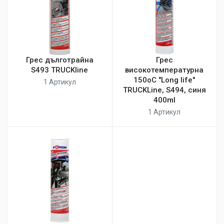
Грес дълготрайна
Грес
S493 TRUCKline
високотемпературна
150оС "Long life"
1 Артикул
TRUCKLine, S494, синя
400ml
1 Артикул