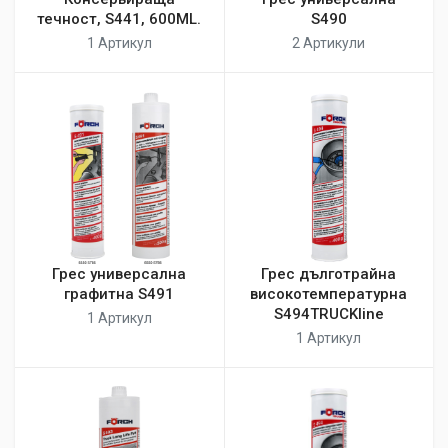
течност, S441, 600ML.
S490
1 Артикул
2 Артикули
Грес универсална
Грес дълготрайна
графитна S491
високотемпературна
S494TRUCKline
1 Артикул
1 Артикул