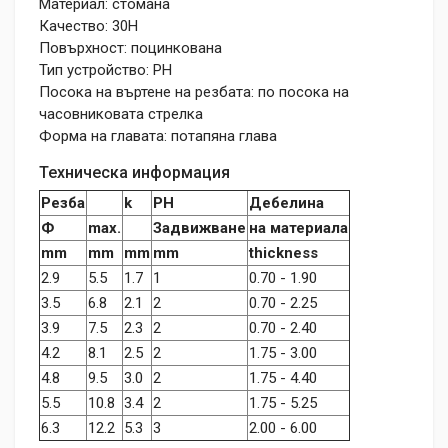
Материал: стомана
Качество: 30H
Повърхност: поцинкована
Тип устройство: PH
Посока на въртене на резбата: по посока на
часовниковата стрелка
Форма на главата: потапяна глава
Техническа информация
Резба
k
PH
Дебелина
Ф
max.
Задвижване
на материала
mm
mm
mm
mm
thickness
2.9
5.5
1.7
1
0.70 - 1.90
3.5
6.8
2.1
2
0.70 - 2.25
3.9
7.5
2.3
2
0.70 - 2.40
4.2
8.1
2.5
2
1.75 - 3.00
4.8
9.5
3.0
2
1.75 - 4.40
5.5
10.8
3.4
2
1.75 - 5.25
6.3
12.2
5.3
3
2.00 - 6.00