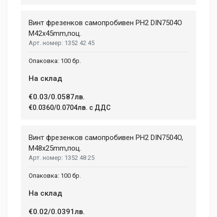
99 mm
Duis ac lectus scelerisque quam blandit egestas. Pellentesque
Винт фрезенков самопробивен PH2 DIN7504О
WIDTH
hendrerit eros laoreet suscipit ultrices.
207 mm
M42x45mm,поц.
1352 42 45
HEIGHT
208 mm
(current)
1
2
3
4
9
100 бр.
На склад
Write A Review
€0.03/0.0587лв.
€0.0360/0.0704лв. с ДДС
Review Stars
Винт фрезенков самопробивен PH2 DIN7504O,
M48x25mm,поц.
1352 48 25
Your Name
100 бр.
На склад
Email Address
€0.02/0.0391лв.