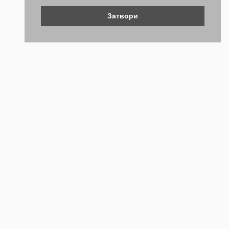
Затвори
Контакти
Не се колебайте да се свържете с нас. Ще се радваме да
бъдем полезни.
ТЕЛЕФОН
+359 (2) 981 2841
EMAIL АДРЕС
webstore@forch.bg
НАШИЯТ АДРЕС