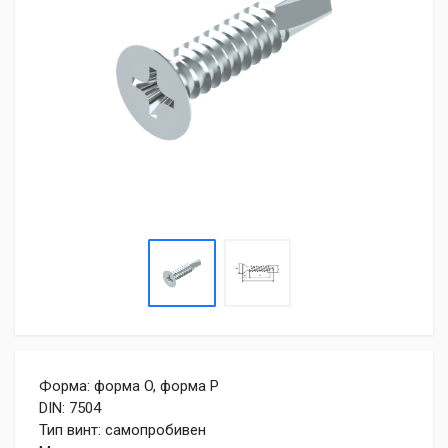
Форма: форма O, форма P
DIN: 7504
Тип винт: самопробивен