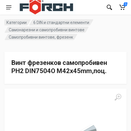
0
Категории
6 DIN и стандартни елементи
Самонарезни и самопробивни винтове
Самопробивни винтове, фрезенк
Винт фрезенков самопробивен
PH2 DIN7504О M42x45mm,поц.