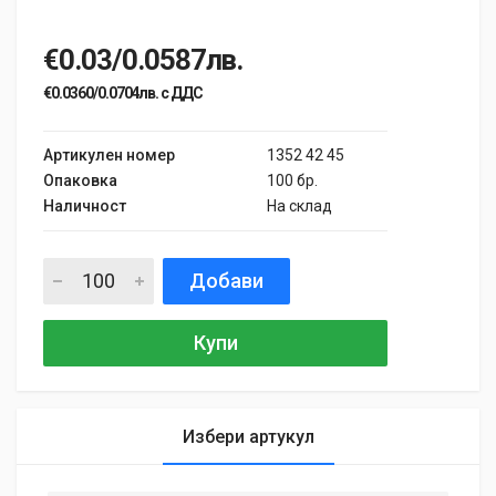
€0.03/0.0587лв.
€0.0360/0.0704лв. с ДДС
Артикулен номер
1352 42 45
Опаковка
100 бр.
Наличност
На склад
Добави
Купи
Избери артукул
General
Samantha Smith