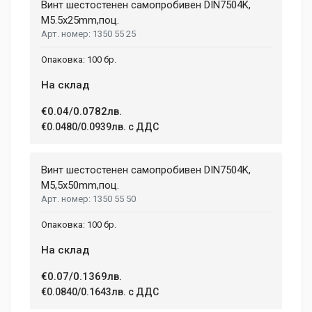
Aenean non lorem nisl. Duis tempor sollicitudin orci, eget
Винт шестостенен самопробивен DIN7504K,
tincidunt ex semper sit amet. Nullam neque justo, sodales
M5.5x25mm,поц.
CHARGE TIME
1.08 h
1350 55 25
congue feugiat ac, facilisis a augue. Donec tempor sapien et
fringilla facilisis. Nam maximus consectetur diam. Nulla ut ex
WEIGHT
100 бр.
mollis, volutpat tellus vitae, accumsan ligula.
1.5 kg
На склад
Dimensions
Helena Garcia
€0.04/0.0782лв.
2 January, 2018
€0.0480/0.0939лв. с ДДС
LENGTH
99 mm
Duis ac lectus scelerisque quam blandit egestas. Pellentesque
Винт шестостенен самопробивен DIN7504K,
WIDTH
hendrerit eros laoreet suscipit ultrices.
207 mm
M5,5x50mm,поц.
1350 55 50
HEIGHT
208 mm
(current)
1
2
3
4
9
100 бр.
На склад
Write A Review
€0.07/0.1369лв.
€0.0840/0.1643лв. с ДДС
Review Stars