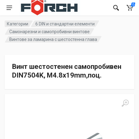
0
Категории
6 DIN и стандартни елементи
Самонарезни и самопробивни винтове
Винтове за ламарина с шестостенна глава
Винт шестостенен самопробивен
DIN7504K, M4.8x19mm,поц.