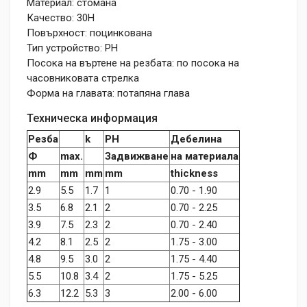
Материал: стомана
Качество: 30H
Повърхност: поцинкована
Тип устройство: PH
Посока на въртене на резбата: по посока на
часовниковата стрелка
Форма на главата: потапяна глава
Техническа информация
Резба
k
PH
Дебелина
Ф
max.
Задвижване
на материала
mm
mm
mm
mm
thickness
2.9
5.5
1.7
1
0.70 - 1.90
3.5
6.8
2.1
2
0.70 - 2.25
3.9
7.5
2.3
2
0.70 - 2.40
4.2
8.1
2.5
2
1.75 - 3.00
4.8
9.5
3.0
2
1.75 - 4.40
5.5
10.8
3.4
2
1.75 - 5.25
6.3
12.2
5.3
3
2.00 - 6.00