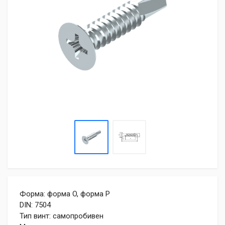
Форма: форма O, форма P
DIN: 7504
Тип винт: самопробивен