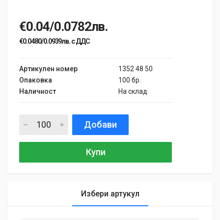
€0.04/0.0782лв.
€0.0480/0.0939лв. с ДДС
Артикулен номер
1352 48 50
Опаковка
100 бр.
Наличност
На склад
Добави
Купи
Избери артукул
General
Samantha Smith