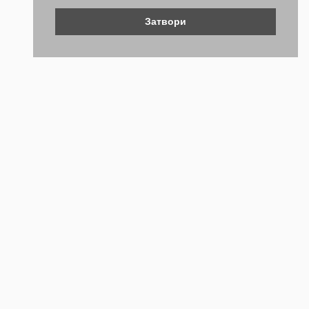
Затвори
Контакти
Не се колебайте да се свържете с нас. Ще се радваме да
бъдем полезни.
ТЕЛЕФОН
+359 (2) 981 2841
EMAIL АДРЕС
webstore@forch.bg
НАШИЯТ АДРЕС