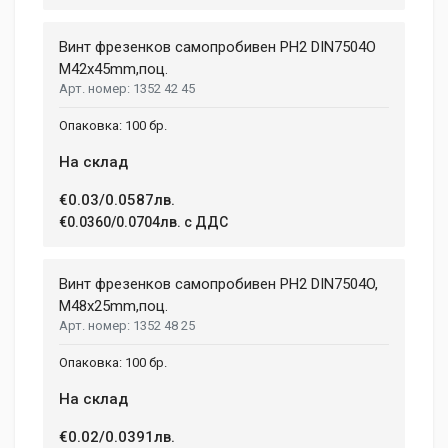
99 mm
Duis ac lectus scelerisque quam blandit egestas. Pellentesque
Винт фрезенков самопробивен PH2 DIN7504О
WIDTH
hendrerit eros laoreet suscipit ultrices.
207 mm
M42x45mm,поц.
1352 42 45
HEIGHT
208 mm
(current)
1
2
3
4
9
100 бр.
На склад
Write A Review
€0.03/0.0587лв.
€0.0360/0.0704лв. с ДДС
Review Stars
Винт фрезенков самопробивен PH2 DIN7504O,
M48x25mm,поц.
1352 48 25
Your Name
100 бр.
На склад
Email Address
€0.02/0.0391лв.