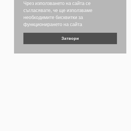
Чрез използването на сайта се
съгласявате, че ще използваме
необходимите бисквитки за
функционирането на сайта
Затвори
Контакти
Не се колебайте да се свържете с нас. Ще се радваме да
бъдем полезни.
ТЕЛЕФОН
+359 (2) 981 2841