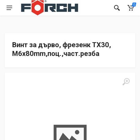
0
Винт за дърво, фрезенк TX30,
M6x80mm,поц.,част.резба