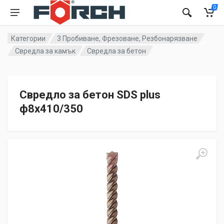
0
Категории
3 Пробиване, Фрезоване, Резбонарязване
Свредла за камък
Свредла за бетон
Свредло за бетон SDS plus
ф8x410/350