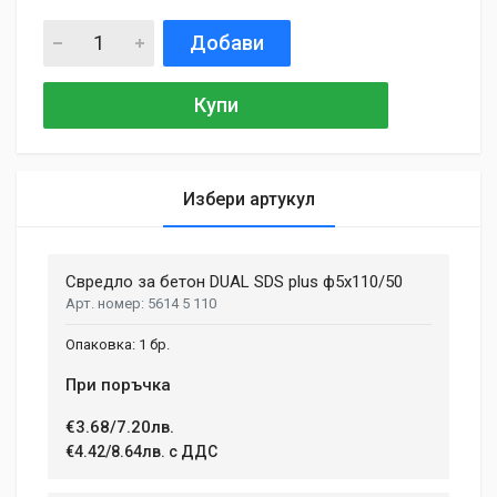
Добави
Купи
Избери артукул
General
Samantha Smith
27 May, 2018
Свредло за бетон DUAL SDS plus ф5x110/50
MATERIAL
Aluminium, Plastic
5614 5 110
Phasellus id mattis nulla. Mauris velit nisi, imperdiet vitae
ENGINE TYPE
sodales in, maximus ut lectus. Vivamus commodo scelerisque
1 бр.
Brushless
lacus, at porttitor dui iaculis id. Curabitur imperdiet ultrices
При поръчка
fermentum.
BATTERY VOLTAGE
18 V
€3.68/7.20лв.
€4.42/8.64лв. с ДДС
BATTERY TYPE
Adam Taylor
Li-lon
12 April, 2018