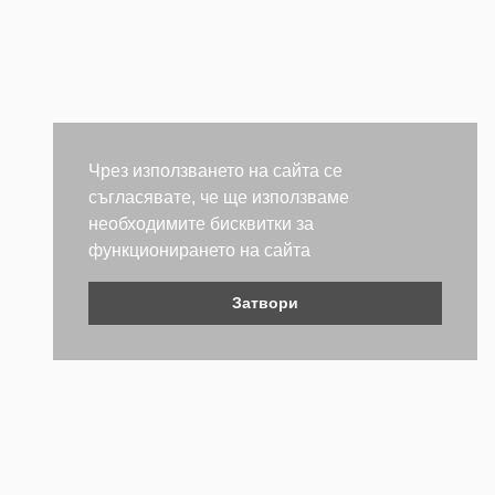
Чрез използването на сайта се
съгласявате, че ще използваме
необходимите бисквитки за
функционирането на сайта
Затвори
Контакти
Не се колебайте да се свържете с нас. Ще се радваме да