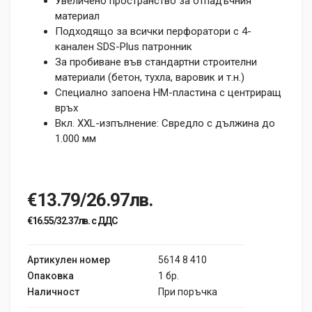
Увеличено пространство за отпадъчния
материал
Подходящо за всички перфоратори с 4-
канален SDS-Plus патронник
За пробиване във стандартни строителни
материали (бетон, тухла, варовик и т.н.)
Специално запоена НМ-пластина с центриращ
връх
Вкл. XXL-изпълнение: Свредло с дължина до
1.000 мм
€13.79/26.97лв.
€16.55/32.37лв. с ДДС
Артикулен номер
5614 8 410
Опаковка
1 бр.
Наличност
При поръчка