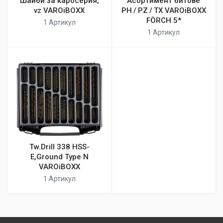
Шайби за каросерия,
Асортимент битове
vz VAROiBOXX
PH / PZ / TX VAROiBOXX
FÖRCH 5*
1 Артикул
1 Артикул
Tw.Drill 338 HSS-
E,Ground Type N
VAROiBOXX
1 Артикул