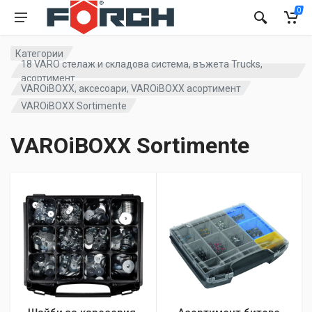
0
Категории
18 VARO стелаж и складова система, въжета Trucks,
асортимент
VAROiBOXX, аксесоари, VAROiBOXX асортимент
VAROiBOXX Sortimente
VAROiBOXX Sortimente