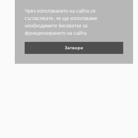
Чрез използването на сайта се
съгласявате, че ще използваме
необходимите бисквитки за
функционирането на сайта
Затвори
Контакти
Не се колебайте да се свържете с нас. Ще се радваме да
бъдем полезни.
ТЕЛЕФОН
+359 (2) 981 2841