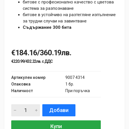
битове с професионално качество с цветова
система за разпознаване
битове в устойчиво на разтегляне изпълнение
за трудни случаи на завинтване
Съдържание 300 бита
€184.16/360.19лв.
€220.99/432.22лв. с ДДС
Артикулен номер
9007 4314
Опаковка
1 бр.
Наличност
При поръчка
Добави
Купи