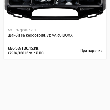
Арт. номер
9007 2331
Шайби за каросерия, vz VAROiBOXX
€66.53/130.12лв.
При поръчка
€79.84/156.15лв. с ДДС