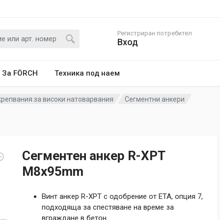
Регистриран потребител
Вход
За FÖRCH
Техника под наем
крепвания за високи натоварвания
Сегментни анкери
Сегментен анкер R-XPT
M8x95mm
Винт анкер R-XPT с одобрение от ETA, опция 7,
подходяща за спестяване на време за
вграждане в бетон