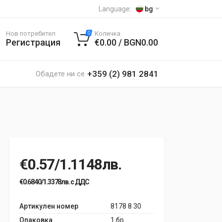
Language:
bg
Нов потребител
Количка
0
Регистрация
€0.00 / BGN0.00
+359 (2) 981 2841
Обадете ни се
€0.57/1.1148лв.
€0.6840/1.3378лв. с ДДС
Артикулен номер
8178 8 30
Опаковка
1 бр.