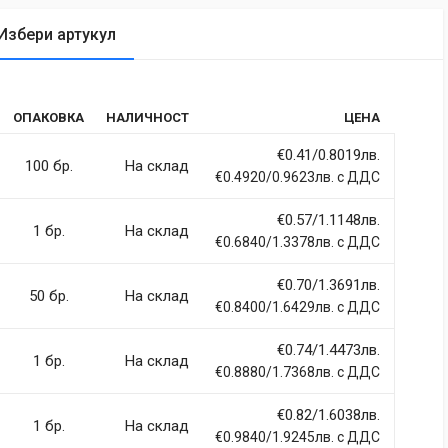
Избери артукул
tic
ОПАКОВКА
НАЛИЧНОСТ
ЦЕНА
rdiet vitae sodales in, maximus ut lectus. Vivamus commodo
itur imperdiet ultrices fermentum.
€0.41/0.8019лв.
100 бр.
На склад
€0.4920/0.9623лв. с ДДС
€0.57/1.1148лв.
1 бр.
На склад
€0.6840/1.3378лв. с ДДС
ci, eget tincidunt ex semper sit amet. Nullam neque justo, sodales
 sapien et fringilla facilisis. Nam maximus consectetur diam. Nulla
€0.70/1.3691лв.
50 бр.
На склад
€0.8400/1.6429лв. с ДДС
€0.74/1.4473лв.
1 бр.
На склад
€0.8880/1.7368лв. с ДДС
€0.82/1.6038лв.
llentesque hendrerit eros laoreet suscipit ultrices.
1 бр.
На склад
€0.9840/1.9245лв. с ДДС