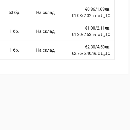
€0.86/1.68лв.
(current)
2
3
4
9
50 бр.
На склад
€1.03/2.02лв. с ДДС
€1.08/2.11лв.
1 бр.
На склад
€1.30/2.53лв. с ДДС
€2.30/4.50лв.
Email Address
1 бр.
На склад
€2.76/5.40лв. с ДДС