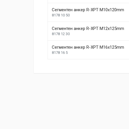
Width
207 mm
Сегментен анкер R-XPT M10x120mm
1
Height
208 mm
8178 10 50
Сегментен анкер R-XPT M12x125mm
Write A Review
8178 12 30
Сегментен анкер R-XPT M16x125mm
Review Stars
Your Name
8178 16 5
Your Review
Post Your Review