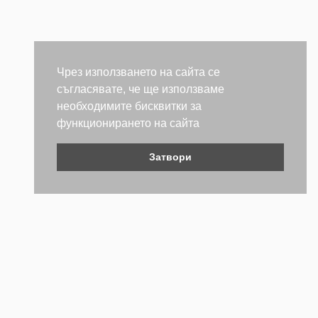
Чрез използването на сайта се
съгласявате, че ще използваме
необходимите бисквитки за
функционирането на сайта
Затвори
Контакти
Не се колебайте да се свържете с нас. Ще се радваме да
бъдем полезни.