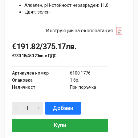
Алкален, pH-стойност неразреден: 11,0
Цвят: зелен
Инструкции за експлоатация:
€191.82/375.17лв.
€230.18/450.20лв. с ДДС
Артикулен номер
6100 1776
Опаковка
1 бр.
Наличност
При поръчка
Добави
Купи