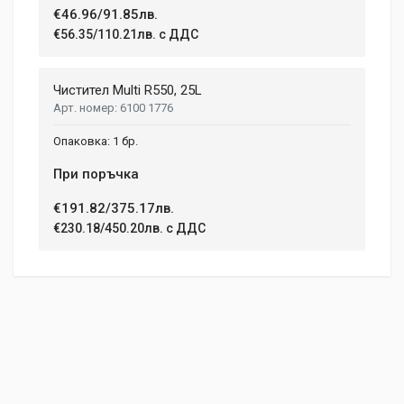
1.5 kg
€46.96/91.85лв.
€56.35/110.21лв. с ДДС
Dimensions
Helena Garcia
2 January, 2018
LENGTH
Чистител Multi R550, 25L
99 mm
6100 1776
Duis ac lectus scelerisque quam blandit egestas. Pellentesque
WIDTH
hendrerit eros laoreet suscipit ultrices.
1 бр.
207 mm
При поръчка
HEIGHT
208 mm
(current)
1
2
3
4
9
€191.82/375.17лв.
€230.18/450.20лв. с ДДС
Write A Review
Review Stars
Your Name