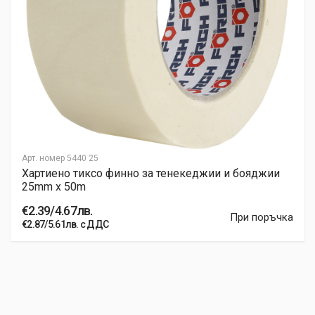
Арт. номер
5440 25
Хартиено тиксо финно за тенекеджии и бояджии
25mm x 50m
€2.39/4.67лв.
При поръчка
€2.87/5.61лв. с ДДС