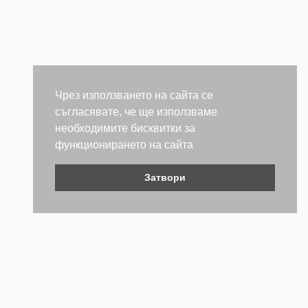
Чрез използването на сайта се
съгласявате, че ще използваме
необходимите бисквитки за
функционирането на сайта
Затвори
Контакти
Не се колебайте да се свържете с нас. Ще се радваме да
бъдем полезни.