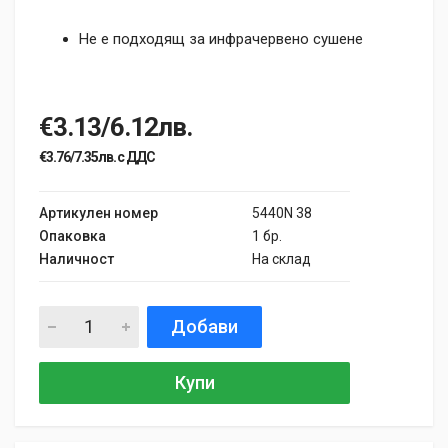
Не е подходящ за инфрачервено сушене
€3.13/6.12лв.
€3.76/7.35лв. с ДДС
Артикулен номер
5440N 38
Опаковка
1 бр.
Наличност
На склад
Добави
Купи