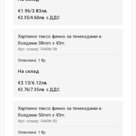
Dimensions
Helena Garcia
€1.96/3.83лв.
2 January, 2018
€2.35/4.60лв. с ДДС
LENGTH
99 mm
Duis ac lectus scelerisque quam blandit egestas. Pellentesque
Хартиено тиксо финно за тенекеджии и
WIDTH
hendrerit eros laoreet suscipit ultrices.
207 mm
бояджии 38mm x 45m
5440N 38
HEIGHT
208 mm
(current)
1
2
3
4
9
1 бр.
На склад
Write A Review
€3.13/6.12лв.
€3.76/7.35лв. с ДДС
Review Stars
Хартиено тиксо финно за тенекеджии и
бояджии 50mm x 45m
5440N 50
Your Name
1 бр.