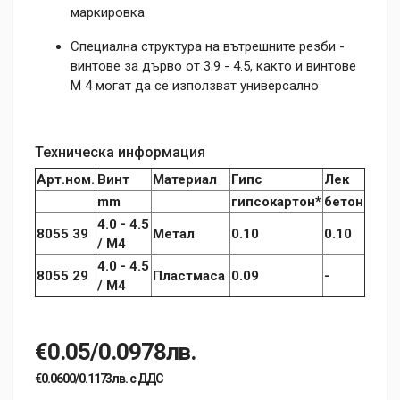
маркировка
Специална структура на вътрешните резби -
винтове за дърво от 3.9 - 4.5, както и винтове
M 4 могат да се използват универсално
Техническа информация
Арт.ном.
Винт
Материал
Гипс
Лек
mm
гипсокартон*
бетон
4.0 - 4.5
8055 39
Метал
0.10
0.10
/ M4
4.0 - 4.5
8055 29
Пластмаса
0.09
-
/ M4
€0.05/0.0978лв.
€0.0600/0.1173лв. с ДДС