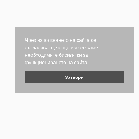
Post Your Review
Чрез използването на сайта се
съгласявате, че ще използваме
необходимите бисквитки за
функционирането на сайта
Затвори
Контакти
Не се колебайте да се свържете с нас. Ще се радваме да
бъдем полезни.