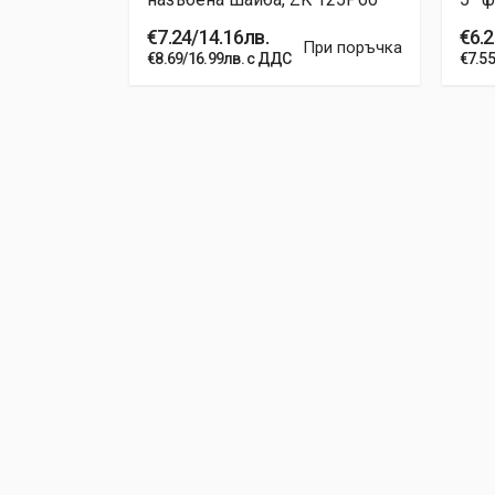
€7.24/14.16лв.
€6.2
ри поръчка
При поръчка
€8.69/16.99лв. с ДДС
€7.5