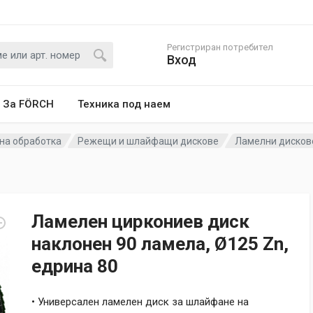
Регистриран потребител
Вход
За FÖRCH
Техника под наем
на обработка
Режещи и шлайфащи дискове
Ламелни дисков
Ламелен циркониев диск
наклонен 90 ламела, Ø125 Zn,
едрина 80
• Универсален ламелен диск за шлайфане на