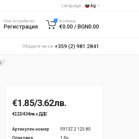
Language:
bg
Нов потребител
Количка
0
Регистрация
€0.00 / BGN0.00
+359 (2) 981 2841
Обадете ни се
е
€1.85/3.62лв.
€2.22/4.34лв. с ДДС
Артикулен номер
5913Z 2 125 80
Опаковка
1 бр.