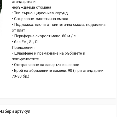
стандартна и
неръждаема стомана
• Тип зърно: циркониев корунд
• Свързване: синтетична смола
• Подложка: плоча от синтетична смола, подсилена
от плат
• Периферна скорост макс. 80 м / с
• без Fe-, S-, Cl.
Приложения:
• Шлайфане и премахване на ръбовете и
повърхностите
• Отстраняване на заваръчни шевове
• Брой на абразивните ламели: 90 ( при стандартни
70-80 бр.)
Избери артукул