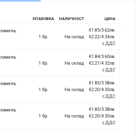
tic
ОПАКОВКА
НАЛИЧНОСТ
ЦЕНА
rdiet vitae sodales in, maximus ut lectus. Vivamus commodo
itur imperdiet ultrices fermentum.
€1.85/3.62лв.
 ламела,
1 бр.
На склад
€2.22/4.34лв.
с ДДС
€1.84/3.60лв.
 ламела,
ci, eget tincidunt ex semper sit amet. Nullam neque justo, sodales
1 бр.
На склад
€2.21/4.32лв.
 sapien et fringilla facilisis. Nam maximus consectetur diam. Nulla
с ДДС
€1.83/3.58лв.
 ламела,
1 бр.
На склад
€2.20/4.30лв.
с ДДС
€1.83/3.58лв.
 ламела,
llentesque hendrerit eros laoreet suscipit ultrices.
1 бр.
На склад
€2.20/4.30лв.
с ДДС
(current)
2
3
4
9