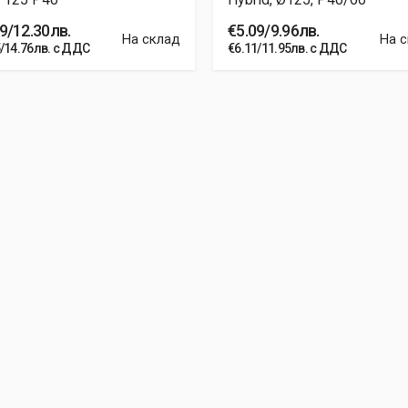
9/12.30лв.
€5.09/9.96лв.
На склад
На 
5/14.76лв. с ДДС
€6.11/11.95лв. с ДДС