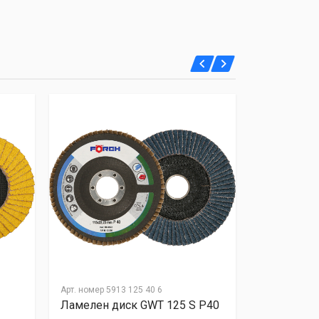
Арт. номер
5913 125 40 6
Арт. номер
591
Ламелен диск GWT 125 S P40
Ламелен д