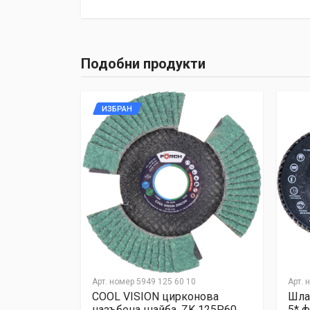
Write A Review
Подобни продукти
Review Stars
Your Name
ИЗБРАН
Your Review
Post Your Review
0
Арт. номер
5949 125 60 10
Арт. 
оний, ECO
COOL VISION цирконова
Шла
назъбена шайба, ZK 125P60
5* ф