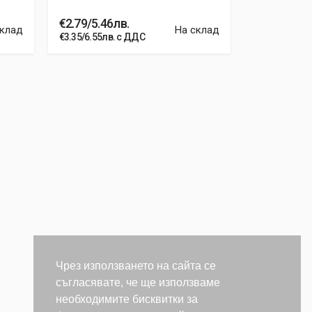
€2.79/5.46лв.
€2.79/5.46
склад
На склад
€3.35/6.55лв. с ДДС
€3.35/6.55лв
Чрез използването на сайта се
съгласявате, че ще използваме
необходимите бисквитки за