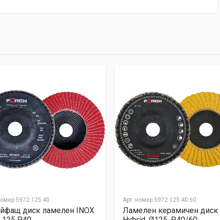
Email Address
номер
5972 125 40
Арт. номер
5972 125 40 60
йфащ диск ламелен INOX
Ламелен керамичен диск
 125 P40
Hybrid, Ø125, P40/60