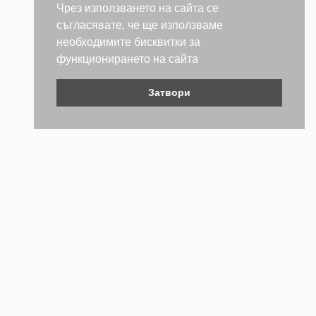
Чрез използването на сайта се
съгласявате, че ще използваме
необходимите бисквитки за
функционирането на сайта
Затвори
Контакти
Не се колебайте да се свържете с нас. Ще се радваме да
бъдем полезни.
ТЕЛЕФОН
+359 (2) 981 2841