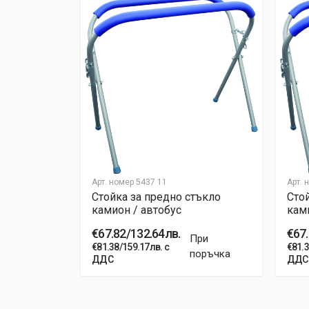
Write A Review
Review Stars
Your Name
Your Review
Арт. номер
5437 11
Арт. 
тъкло
Стойка за предно стъкло
Сто
камион / автобус
ками
Post Your Review
€67.82/132.64лв.
€67.
При
При
€81.38/159.17лв. с
€81.3
поръчка
поръчка
ДДС
ДДС