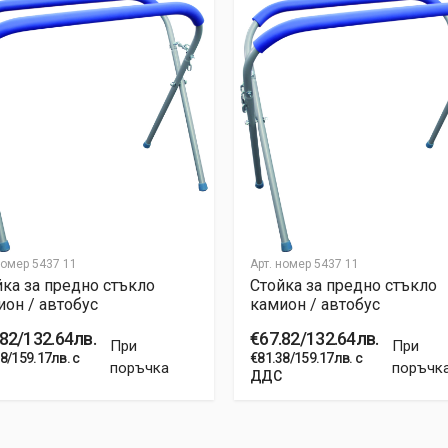
Email Address
номер
5437 11
Арт. номер
5437 11
йка за предно стъкло
Стойка за предно стъкло
он / автобус
камион / автобус
82/132.64лв.
€67.82/132.64лв.
При
При
8/159.17лв. с
€81.38/159.17лв. с
поръчка
поръчк
ДДС