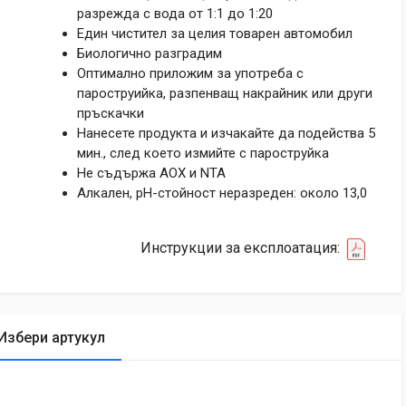
разрежда с вода от 1:1 до 1:20
Един чистител за целия товарен автомобил
Биологично разградим
Оптимално приложим за употреба с
пароструийка, разпенващ накрайник или други
пръскачки
Нанесете продукта и изчакайте да подейства 5
мин., след което измийте с пароструйка
Не съдържа АОХ и NTA
Алкален, pH-стойност неразреден: около 13,0
Инструкции за експлоатация:
Избери артукул
tic