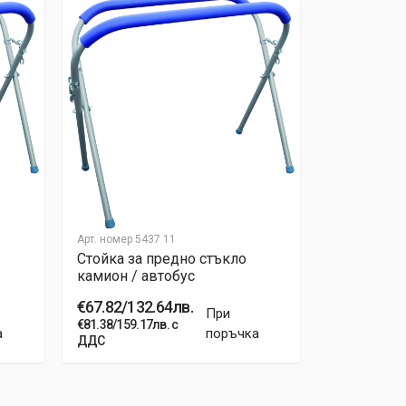
Арт. номер
5437 11
Арт. номер
54
Стойка за предно стъкло
Стойка за
камион / автобус
камион / 
€67.82/132.64лв.
€67.82/132
При
€81.38/159.17лв. с
€81.38/159.17
а
поръчка
ДДС
ДДС