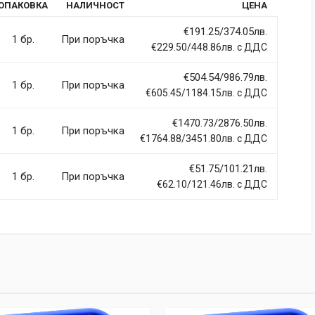
ОПАКОВКА
НАЛИЧНОСТ
ЦЕНА
rdiet vitae sodales in, maximus ut lectus. Vivamus commodo
itur imperdiet ultrices fermentum.
€191.25/374.05лв.
1 бр.
При поръчка
€229.50/448.86лв. с ДДС
€504.54/986.79лв.
1 бр.
При поръчка
€605.45/1184.15лв. с ДДС
ci, eget tincidunt ex semper sit amet. Nullam neque justo, sodales
 sapien et fringilla facilisis. Nam maximus consectetur diam. Nulla
€1470.73/2876.50лв.
1 бр.
При поръчка
€1764.88/3451.80лв. с ДДС
€51.75/101.21лв.
1 бр.
При поръчка
€62.10/121.46лв. с ДДС
llentesque hendrerit eros laoreet suscipit ultrices.
(current)
2
3
4
9