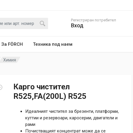
Регистриран потребител
Вход
За FÖRCH
Техника под наем
Химия
Карго чистител
R525,FA(200L) R525
Идеалният чистител за брезенти, платформи,
куттии и резервоари, каросерии, двигатели и
рами
Почистващият концентрат може да се