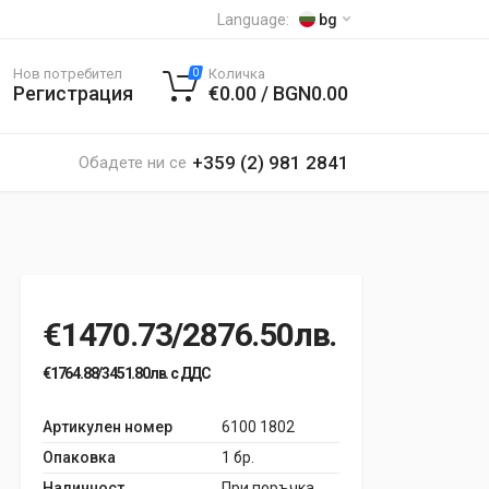
Language:
bg
Нов потребител
Количка
0
Регистрация
€0.00 / BGN0.00
+359 (2) 981 2841
Обадете ни се
€1470.73/2876.50лв.
€1764.88/3451.80лв. с ДДС
Артикулен номер
6100 1802
Опаковка
1 бр.
Наличност
При поръчка