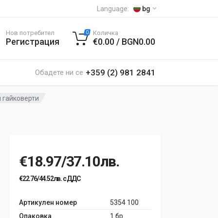
Language:
bg
Нов потребител
Количка
0
Регистрация
€0.00 / BGN0.00
+359 (2) 981 2841
Обадете ни се
 гайковерти
€18.97/37.10лв.
€22.76/44.52лв. с ДДС
Артикулен номер
5354 100
Опаковка
1 бр.