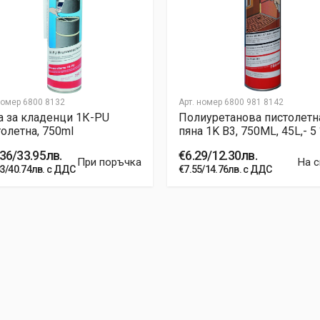
номер
6800 8132
Арт. номер
6800 981 8142
а за кладенци 1К-PU
Полиуретанова пистолетн
олетна, 750ml
пяна 1K B3, 750ML, 45L,- 5 
36/33.95лв.
€6.29/12.30лв.
При поръчка
На 
83/40.74лв. с ДДС
€7.55/14.76лв. с ДДС