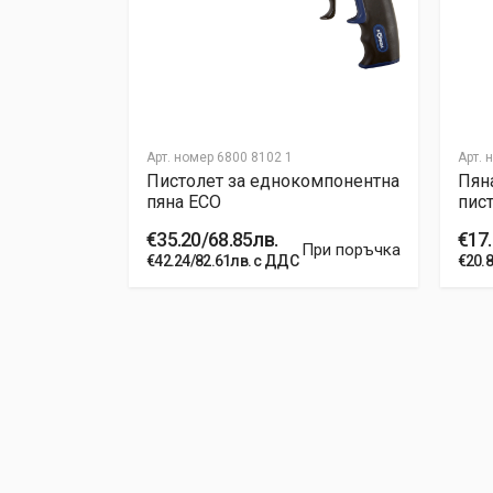
Арт. номер
6800 8102 1
Арт. 
омпонентна
Пистолет за еднокомпонентна
Пян
пяна ЕСО
пист
€35.20/68.85лв.
€17.
На склад
При поръчка
€42.24/82.61лв. с ДДС
€20.