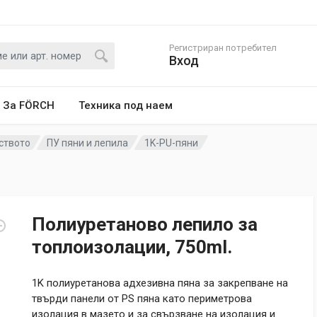
Регистриран потребител
Вход
За FÖRCH
Техника под наем
ството
ПУ пяни и лепила
1K-PU-пяни
Полиуретаново лепило за
топлоизолации, 750ml.
1K полиуретанова адхезивна пяна за закрепване на
твърди панели от PS пяна като периметрова
изолация в мазето и за свързване на изолация и