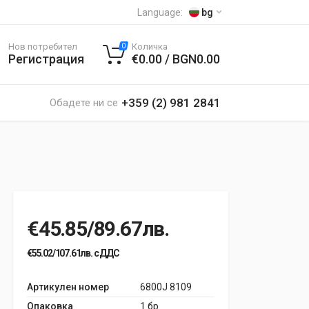
Language:
bg
Нов потребител
Количка
0
Регистрация
€0.00 / BGN0.00
+359 (2) 981 2841
Обадете ни се
€45.85/89.67лв.
€55.02/107.61лв. с ДДС
Артикулен номер
6800J 8109
Опаковка
1 бр.