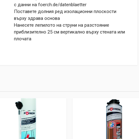
с данни на foerch.de/datenblaetter
Поставете долния ред изолационни плоскости
върху здрава основа
Нанесете лепилото на струни на разстояние
приблизително 25 см вертикално върху стената или
плочата