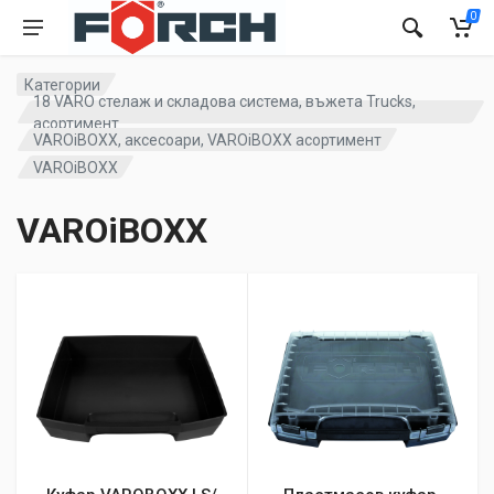
0
Категории
18 VARO стелаж и складова система, въжета Trucks,
асортимент
VAROiBOXX, аксесоари, VAROiBOXX асортимент
VAROiBOXX
VAROiBOXX