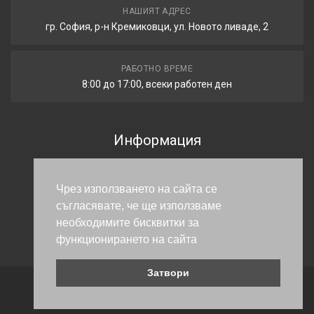
НАШИЯТ АДРЕС
гр. София, р-н Кремиковци, ул. Новото ливаде, 2
РАБОТНО ВРЕМЕ
8:00 до 17:00, всеки работен ден
Информация
Общи условия
Поверителност
Чрез използването на сайта се
съгласявате, че ще използваме
Доставка
необходимите бисквитки за
Гаранция и връщане
функционирането на сайта
Затвори