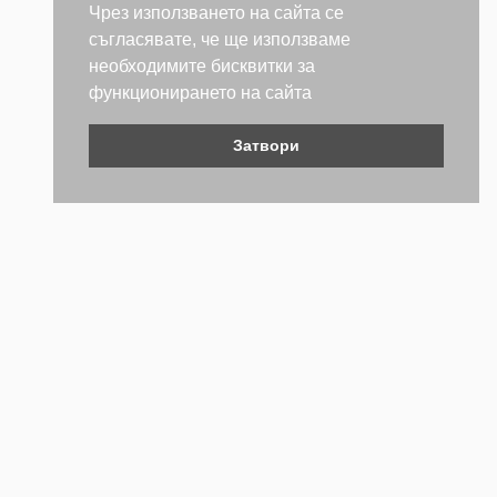
Чрез използването на сайта се
съгласявате, че ще използваме
необходимите бисквитки за
функционирането на сайта
Затвори
Контакти
Не се колебайте да се свържете с нас. Ще се радваме да
бъдем полезни.
ТЕЛЕФОН
+359 (2) 981 2841