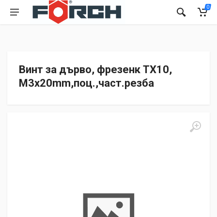
0
Винт за дърво, фрезенк TX10,
M3x20mm,поц.,част.резба