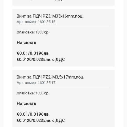
Dimensions
Helena Garcia
2 January, 2018
LENGTH
Винт за ПДЧ PZ3, M35x16mm,поц.
99 mm
1601 35 16
Duis ac lectus scelerisque quam blandit egestas. Pellentesque
WIDTH
hendrerit eros laoreet suscipit ultrices.
1000 бр.
207 mm
На склад
HEIGHT
208 mm
(current)
1
2
3
4
9
€0.01/0.0196лв.
€0.0120/0.0235лв. с ДДС
Write A Review
Винт за ПДЧ PZ2, M3,5x17mm,поц.
1601 35 17
Review Stars
1000 бр.
На склад
Your Name
€0.01/0.0196лв.
€0.0120/0.0235лв. с ДДС