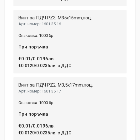
Dimensions
Helena Garcia
2 January, 2018
LENGTH
Винт за ПДЧ PZ3, M35x16mm,поц.
99 mm
1601 35 16
Duis ac lectus scelerisque quam blandit egestas. Pellentesque
WIDTH
hendrerit eros laoreet suscipit ultrices.
1000 бр.
207 mm
При поръчка
HEIGHT
208 mm
(current)
1
2
3
4
9
€0.01/0.0196лв.
€0.0120/0.0235лв. с ДДС
Write A Review
Винт за ПДЧ PZ2, M3,5x17mm,поц.
1601 35 17
Review Stars
1000 бр.
При поръчка
Your Name
€0.01/0.0196лв.
€0.0120/0.0235лв. с ДДС