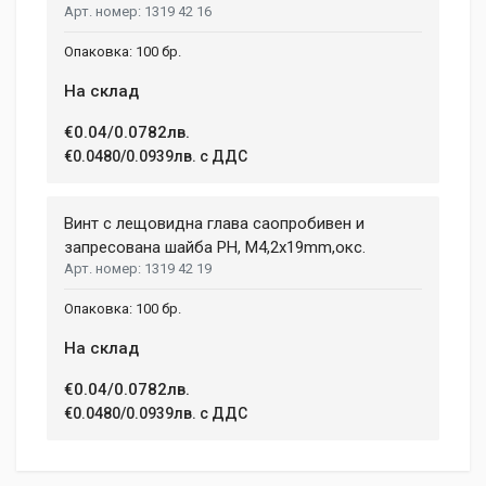
1.08 h
1319 42 16
congue feugiat ac, facilisis a augue. Donec tempor sapien et
fringilla facilisis. Nam maximus consectetur diam. Nulla ut ex
WEIGHT
100 бр.
mollis, volutpat tellus vitae, accumsan ligula.
1.5 kg
На склад
Dimensions
Helena Garcia
€0.04/0.0782лв.
2 January, 2018
€0.0480/0.0939лв. с ДДС
LENGTH
99 mm
Duis ac lectus scelerisque quam blandit egestas. Pellentesque
Винт с лещовидна глава саопробивен и
WIDTH
hendrerit eros laoreet suscipit ultrices.
207 mm
запресована шайба PH, М4,2х19mm,окс.
1319 42 19
HEIGHT
208 mm
(current)
1
2
3
4
9
100 бр.
На склад
Write A Review
€0.04/0.0782лв.
€0.0480/0.0939лв. с ДДС
Review Stars