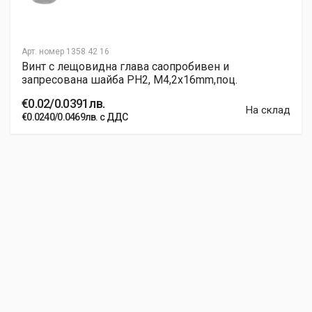
Арт. номер
1358 42 16
Винт с лещовидна глава саопробивен и
запресована шайба PH2, M4,2x16mm,поц.
€0.02/0.0391лв.
На склад
€0.0240/0.0469лв. с ДДС