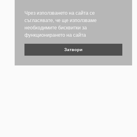
Чрез използването на сайта се
съгласявате, че ще използваме
необходимите бисквитки за
функционирането на сайта
Затвори
Контакти
Не се колебайте да се свържете с нас. Ще се радваме да
бъдем полезни.
ТЕЛЕФОН
+359 (2) 981 2841