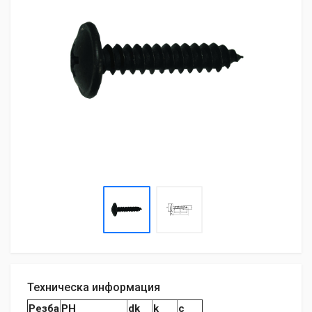
Техническа информация
Резба
PH
dk
k
c