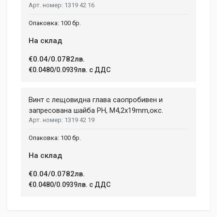
1.08 h
1319 42 16
congue feugiat ac, facilisis a augue. Donec tempor sapien et
fringilla facilisis. Nam maximus consectetur diam. Nulla ut ex
WEIGHT
100 бр.
mollis, volutpat tellus vitae, accumsan ligula.
1.5 kg
На склад
Dimensions
Helena Garcia
€0.04/0.0782лв.
2 January, 2018
€0.0480/0.0939лв. с ДДС
LENGTH
99 mm
Duis ac lectus scelerisque quam blandit egestas. Pellentesque
Винт с лещовидна глава саопробивен и
WIDTH
hendrerit eros laoreet suscipit ultrices.
207 mm
запресована шайба PH, М4,2х19mm,окс.
1319 42 19
HEIGHT
208 mm
(current)
1
2
3
4
9
100 бр.
На склад
Write A Review
€0.04/0.0782лв.
€0.0480/0.0939лв. с ДДС
Review Stars