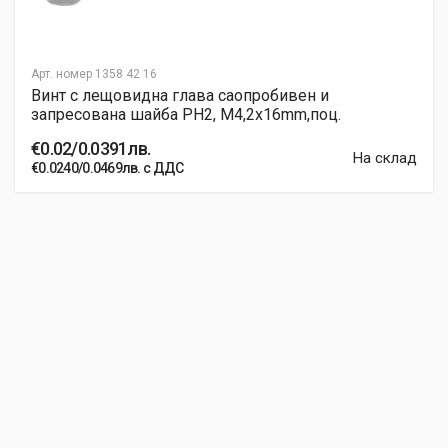
Арт. номер
1358 42 16
Винт с лещовидна глава саопробивен и
запресована шайба PH2, M4,2x16mm,поц.
€0.02/0.0391лв.
На склад
€0.0240/0.0469лв. с ДДС