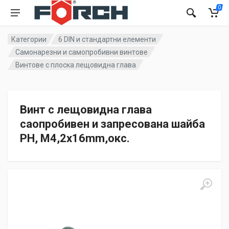
0
Категории
6 DIN и стандартни елементи
Самонарезни и самопробивни винтове
Винтове с плоска лещовидна глава
Винт с лещовидна глава
саопробивен и запресована шайба
PH, М4,2х16mm,окс.