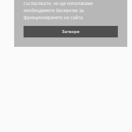
съгласявате, че ще използваме
необходимите бисквитки за
функционирането на сайта
Затвори
Контакти
Не се колебайте да се свържете с нас. Ще се радваме да
бъдем полезни.
ТЕЛЕФОН
+359 (2) 981 2841
EMAIL АДРЕС