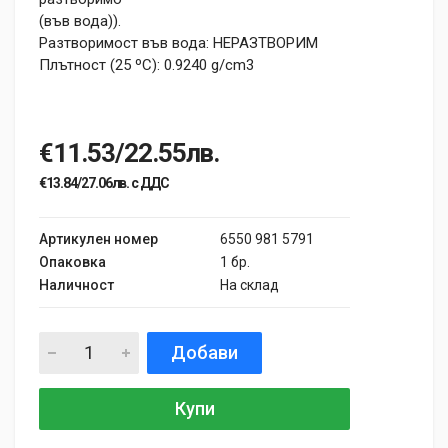
(във вода)).
Разтворимост във вода: НЕРАЗТВОРИМ
Плътност (25 ºC): 0.9240 g/cm3
€11.53/22.55лв.
€13.84/27.06лв. с ДДС
Артикулен номер
6550 981 5791
Опаковка
1 бр.
Наличност
На склад
Добави
Купи