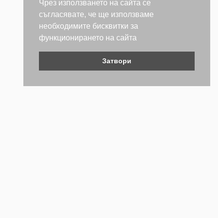
Чрез използването на сайта се
съгласявате, че ще използваме
необходимите бисквитки за
функционирането на сайта
Затвори
Контакти
Не се колебайте да се свържете с нас. Ще се радваме да
бъдем полезни.
ТЕЛЕФОН
+359 (2) 981 2841