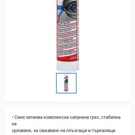
• Синя литиева комплексна сапунена грес, стабилна
на
срязване, за смазване на плъзгащи и търкалящи