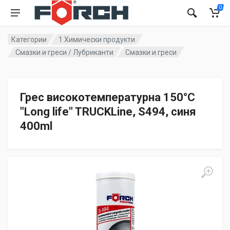
0
Категории
1 Химически продукти
Смазки и греси / Лубриканти
Смазки и греси
Грес високотемпературна 150°С
"Long life" TRUCKLine, S494, синя
400ml