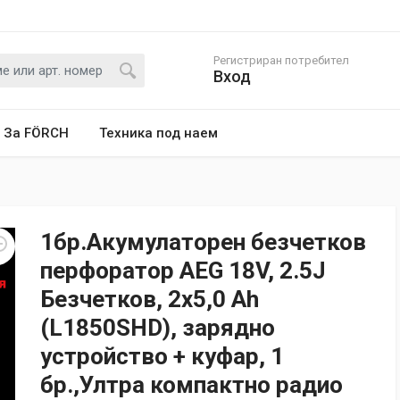
Регистриран потребител
Вход
За FÖRCH
Техника под наем
1бр.Акумулаторен безчетков
перфоратор AEG 18V, 2.5J
Безчетков, 2x5,0 Ah
(L1850SHD), зарядно
устройство + куфар, 1
бр.,Ултра компактно радио