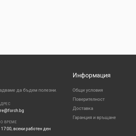
Информация
радваме да бъдем полезни.
Общи условия
Поверителност
АДРЕС
Доставка
re@forch.bg
Гаранция и връщане
НО ВРЕМЕ
 17:00, всеки работен ден