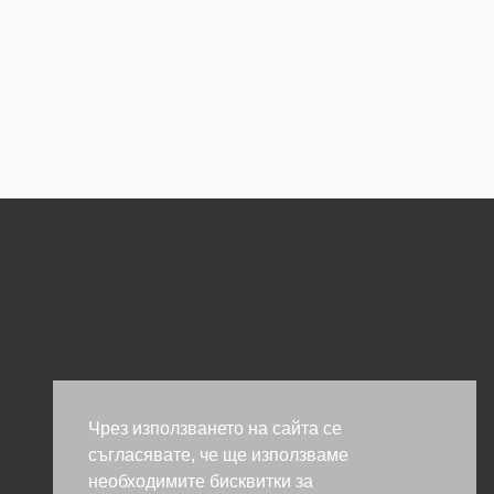
Чрез използването на сайта се
съгласявате, че ще използваме
необходимите бисквитки за