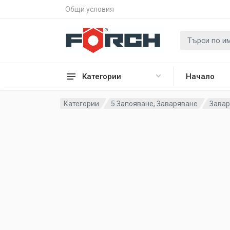
Общи условия
Категории
Начало
Категории
5 Запояване, Заваряване
Завар